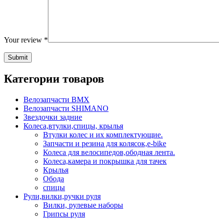
Your review
*
Категории товаров
Велозапчасти BMX
Велозапчасти SHIMANO
Звездочки задние
Колеса,втулки,спицы, крылья
Втулки колес и их комплектующие.
Запчасти и резина для колясок,e-bike
Колеса для велосипедов,ободная лента.
Колеса,камера и покрышка для тачек
Крылья
Обода
спицы
Рули,вилки,ручки руля
Вилки, рулевые наборы
Грипсы руля