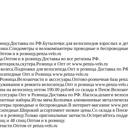
зницу.Доставка по РФ.Бутылочки для велосипедов взрослых и де
ики.Спидометры и велокомпьютеры проводные и беспроводные 
птом и в розницу.penza-velo.ru
а.Оптом и в розницу.Доставка во все регионы РФ.
мотоцикла,скутера.Розница и Опт от www.penza-velo.ru
колеса.Подножки для велосипеда.Опт и розница Доставка по РФ
осипедные Опт и Розница www.penza-velo.ru
Розница.Велозапчасти и акссесуары.Оптово-розничная база penza
уживания и ремонта велосипеда.Опт и розница www.penza-velo.
на на велосипед оптом 190.00 рублей со склада в Пензе.Велозап
ссесуары Опт и Розница.Доставка по РФ. Насосы,шланги велоси
онтные наборы.Иглы мяча.Колпачки алюминиевые металлически
теры проводные и беспроводные.В интернет-магазине www.penz
сипедные.Широкий ассортимент низкие цены.Со склада в Пензе
в розницу.Только оригинальные запчасти.Остерегайтесь подде
иц и 48 спиц.Оптом и в розницу.
асти.Оптом от penza-velo.ru