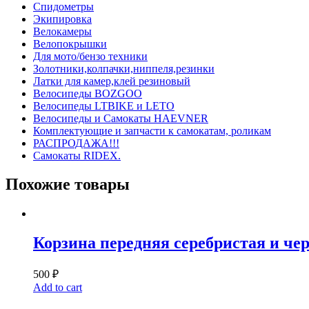
Спидометры
Экипировка
Велокамеры
Велопокрышки
Для мото/бензо техники
Золотники,колпачки,ниппеля,резинки
Латки для камер,клей резиновый
Велосипеды BOZGOO
Велосипеды LTBIKE и LETO
Велосипеды и Самокаты HAEVNER
Комплектующие и запчасти к самокатам, роликам
РАСПРОДАЖА!!!
Самокаты RIDEX.
Похожие товары
Корзина передняя серебристая и че
500
₽
Add to cart