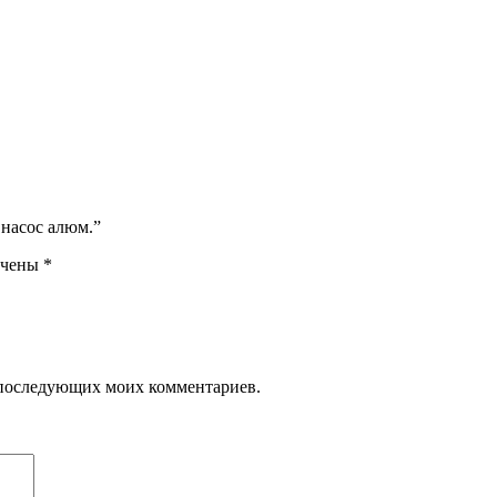
д насос алюм.”
ечены
*
ля последующих моих комментариев.