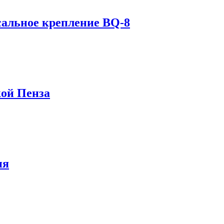
сальное крепление BQ-8
кой Пенза
ия