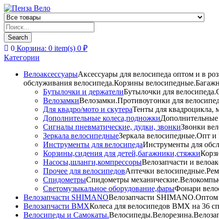
Products
search
Search
0
Корзина:
0
item(s)
0
₽
Категории
Велоаксессуары
Аксессуары для велосипеда оптом и в ро
обслуживания велосипеда.Корзины велосипедные.Багажн
Бутылочки и держатели
Бутылочки для велосипеда.О
Велозамки
Велозамки.Противоугонки для велосипед
Для квадро/мото и скутера
Тенты для квадроцикла, 
Дополнительные колеса,подножки
Дополнительные 
Сигналы пневматические, дудки, звонки
Звонки вел
Зеркала велосипедные
Зеркала велосипедные.Опт и 
Инструменты для велосипеда
Инструменты для обсл
Корзины,сидения для детей,багажники,стяжки
Корзи
Насосы,шланги,компрессоры
Велозапчасти и велоак
Прочее для велосипедов
Аптечки велосипедные.Рем
Спидометры
Спидометры механические.Велокомпью
Светомузыкальное оборудование,фары
Фонари вело
Велозапчасти SHIMANO
Велозапчасти SHIMANO.Оптом и 
Велозапчасти BMX
Колеса для велосипедов BMX на 36 сп
Велосипеды и Самокаты.
Велосипеды.Велорезина.Велозапч