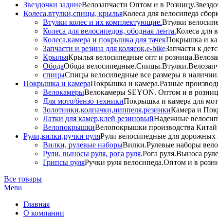
Звездочки задние
Велозапчасти Оптом и в Розницу.Звездо
Колеса,втулки,спицы, крылья
Колеса для велосипеда сбор
Втулки колес и их комплектующие.
Втулки велосипе
Колеса для велосипедов, ободная лента.
Колеса для 
Колеса,камера и покрышка для тачек
Покрышка и кам
Запчасти и резина для колясок,e-bike
Запчасти к дет
Крылья
Крылья велосипедные опт и розница.Велоза
Обода
Обода велосипедные.Спицы.Втулки.Велозапч
спицы
Спицы велосипедные все размеры в наличии.
Покрышка и камера
Покрышка и камера.Разные производи
Велокамеры
Велокамеры SEYON. Оптом и в розниц
Для мото/бензо техники
Покрышка и камера для мото
Золотники,колпачки,ниппеля,резинки
Камера и Пок
Латки для камер,клей резиновый
Надежные велосип
Велопокрышки
Велопокрышки производства Китай 
Рули,вилки,ручки руля
Рули велосипедные для дорожных 
Вилки, рулевые наборы
Вилки.Рулевые наборы вело
Рули, выносы руля, рога руля.
Рога руля.Выноса руле
Грипсы руля
Ручки руля велосипеда.Оптом и в розн
Все товары
Menu
Главная
О компании