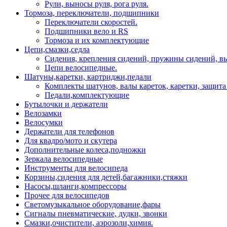
Рули, выносы руля, рога руля.
Тормоза, переключатели, подшипники
Переключатели скоростей.
Подшипники вело и RS
Тормоза и их комплектующие
Цепи,смазки,седла
Сидения, крепления сидений, пружины сидений, в
Цепи велосипедные.
Шатуны,каретки, картриджи,педали
Комплекты шатунов, валы кареток, каретки, защита
Педали,комплектующие
Бутылочки и держатели
Велозамки
Велосумки
Держатели для телефонов
Для квадро/мото и скутера
Дополнительные колеса,подножки
Зеркала велосипедные
Инструменты для велосипеда
Корзины,сидения для детей,багажники,стяжки
Насосы,шланги,компрессоры
Прочее для велосипедов
Светомузыкальное оборудование,фары
Сигналы пневматические, дудки, звонки
Смазки,очистители, аэрозоли,химия.