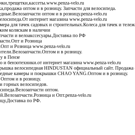
чки,трещетки,кассеты.www.penza-velo.ru
ка,продажа оптом и в розницу. Запчасти для велосипеда.
дные.Велозапчасти оптом и в розницу.penza-velo.ru
велосипеда.От интернет магазина www.penza-velo.ru
ера для тачек садовых и строительных.Колеса для тачек и теле
ским коляскам в наличии
пчасти и велоакссесуары.Доставка по РФ
асти.Опт и Розница
Опт и Розница www.penza-velo.ru
тели.Велозапчасти.Оптом и в розницу.
у в Пензе
 и бензотехники.от интернет магазина www.penza-velo.ru
рышка велосипедная HINDUSTAN официальный сайт. Продажа о
едные камеры и покрышки CHAO YANG.Оптом и в розницу.
Оптом и в розницу.
и горных велосипедов.
сипеда.Велозапчасти оптом.
й.Велозапчасти.Розница и Опт.penza-velo.ru
ицу.Доставка по РФ.