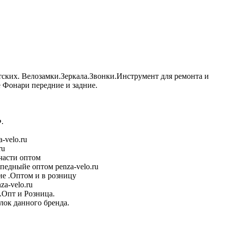
тских. Велозамки.Зеркала.Звонки.Инструмент для ремонта и
Фонари передние и задние.
.
-velo.ru
ru
части оптом
педныйе оптом penza-velo.ru
е .Оптом и в розницу
a-velo.ru
.Опт и Розница.
лок данного бренда.