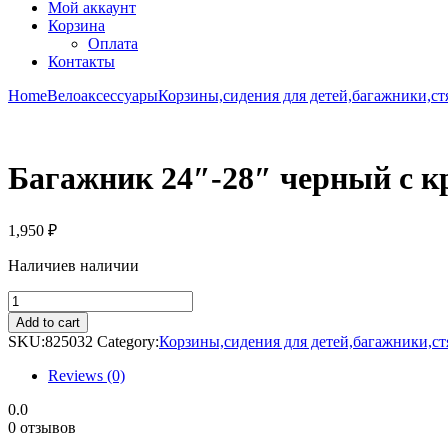
Мой аккаунт
Корзина
Оплата
Контакты
Home
Велоаксессуары
Корзины,сидения для детей,багажники,с
Багажник 24″-28″ черный с к
1,950
₽
Наличие
в наличии
Багажник
24"-28"
Add to cart
черный
SKU:
825032
Category:
Корзины,сидения для детей,багажники,с
с
крепление
Reviews (0)
под
насос
0.0
алюм.
0 отзывов
quantity