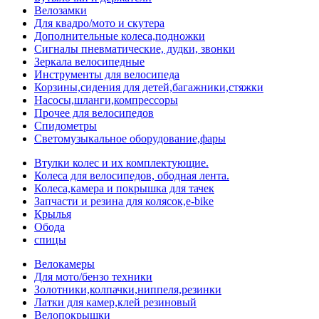
Велозамки
Для квадро/мото и скутера
Дополнительные колеса,подножки
Сигналы пневматические, дудки, звонки
Зеркала велосипедные
Инструменты для велосипеда
Корзины,сидения для детей,багажники,стяжки
Насосы,шланги,компрессоры
Прочее для велосипедов
Спидометры
Светомузыкальное оборудование,фары
Втулки колес и их комплектующие.
Колеса для велосипедов, ободная лента.
Колеса,камера и покрышка для тачек
Запчасти и резина для колясок,e-bike
Крылья
Обода
спицы
Велокамеры
Для мото/бензо техники
Золотники,колпачки,ниппеля,резинки
Латки для камер,клей резиновый
Велопокрышки