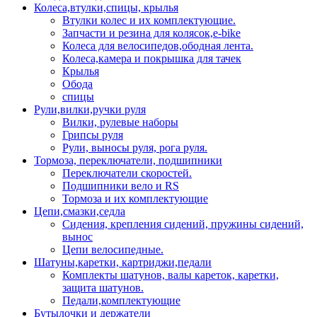
Колеса,втулки,спицы, крылья
Втулки колес и их комплектующие.
Запчасти и резина для колясок,e-bike
Колеса для велосипедов,ободная лента.
Колеса,камера и покрышка для тачек
Крылья
Обода
спицы
Рули,вилки,ручки руля
Вилки, рулевые наборы
Грипсы руля
Рули, выносы руля, рога руля.
Тормоза, переключатели, подшипники
Переключатели скоростей.
Подшипники вело и RS
Тормоза и их комплектующие
Цепи,смазки,седла
Сидения, крепления сидений, пружины сидений,
вынос
Цепи велосипедные.
Шатуны,каретки, картриджи,педали
Комплекты шатунов, валы кареток, каретки,
защита шатунов.
Педали,комплектующие
Бутылочки и держатели