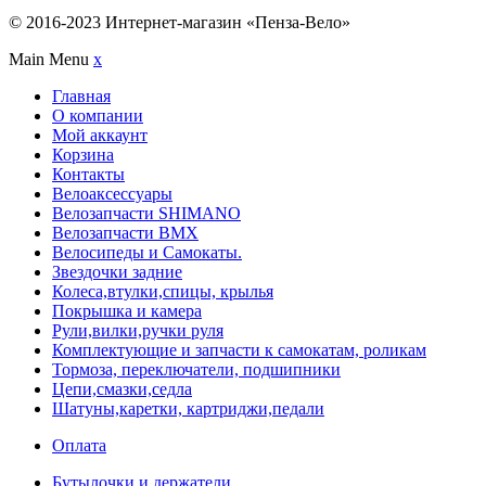
© 2016-2023 Интернет-магазин «Пенза-Вело»
Main Menu
x
Главная
О компании
Мой аккаунт
Корзина
Контакты
Велоаксессуары
Велозапчасти SHIMANO
Велозапчасти BMX
Велосипеды и Самокаты.
Звездочки задние
Колеса,втулки,спицы, крылья
Покрышка и камера
Рули,вилки,ручки руля
Комплектующие и запчасти к самокатам, роликам
Тормоза, переключатели, подшипники
Цепи,смазки,седла
Шатуны,каретки, картриджи,педали
Оплата
Бутылочки и держатели