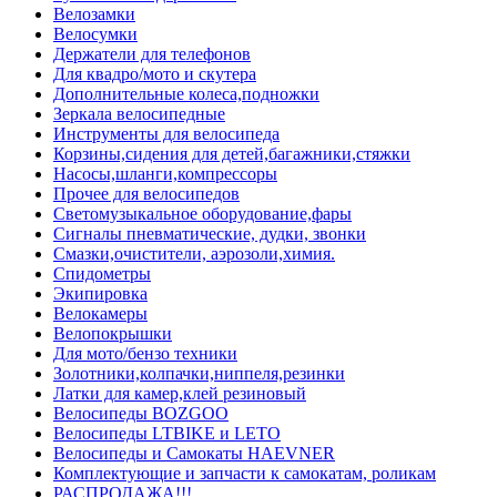
Велозамки
Велосумки
Держатели для телефонов
Для квадро/мото и скутера
Дополнительные колеса,подножки
Зеркала велосипедные
Инструменты для велосипеда
Корзины,сидения для детей,багажники,стяжки
Насосы,шланги,компрессоры
Прочее для велосипедов
Светомузыкальное оборудование,фары
Сигналы пневматические, дудки, звонки
Смазки,очистители, аэрозоли,химия.
Спидометры
Экипировка
Велокамеры
Велопокрышки
Для мото/бензо техники
Золотники,колпачки,ниппеля,резинки
Латки для камер,клей резиновый
Велосипеды BOZGOO
Велосипеды LTBIKE и LETO
Велосипеды и Самокаты HAEVNER
Комплектующие и запчасти к самокатам, роликам
РАСПРОДАЖА!!!