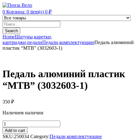
0
Корзина:
0
item(s)
0
₽
Products
search
Search
Home
Шатуны,каретки,
картриджи,педали
Педали,комплектующие
Педаль алюминий
пластик “MTB” (3032603-1)
Педаль алюминий пластик
“MTB” (3032603-1)
350
₽
Наличие
в наличии
Педаль
алюминий
Add to cart
пластик
SKU:
250034
Category:
Педали,комплектующие
"MTB"