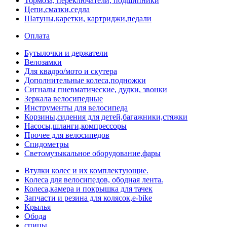
Тормоза, переключатели, подшипники
Цепи,смазки,седла
Шатуны,каретки, картриджи,педали
Оплата
Бутылочки и держатели
Велозамки
Для квадро/мото и скутера
Дополнительные колеса,подножки
Сигналы пневматические, дудки, звонки
Зеркала велосипедные
Инструменты для велосипеда
Корзины,сидения для детей,багажники,стяжки
Насосы,шланги,компрессоры
Прочее для велосипедов
Спидометры
Светомузыкальное оборудование,фары
Втулки колес и их комплектующие.
Колеса для велосипедов, ободная лента.
Колеса,камера и покрышка для тачек
Запчасти и резина для колясок,e-bike
Крылья
Обода
спицы