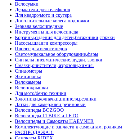
Велосумки
Держатели для телефонов
Для квадро/мото и скутера
Дополнительные колеса,подножки
Зеркала велосипедные
Инструменты для велосипеда
Корзины,сидения для детей,багажники,стяжки
Насосы,шланги,компрессоры
Прочее для велосипедов
Светомузыкальное оборудование,фары
Сигналы пневматические, дудки, звонки
Смазки,очистители, аэрозоли,химия.
Спидометры
Экипировка
Велокамеры
Велопокрышки
Для мото/бензо техники
Золотники,колпачки,ниппеля,резинки
Латки для камер,клей резиновый
Велосипеды BOZGOO
Велосипеды LTBIKE и LETO
Велосипеды и Самокаты HAEVNER
Комплектующие и запчасти к самокатам, роликам
РАСПРОДАЖА!!!
Самокаты RIDEX.