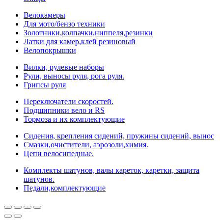
Велокамеры
Для мото/бензо техники
Золотники,колпачки,ниппеля,резинки
Латки для камер,клей резиновый
Велопокрышки
Вилки, рулевые наборы
Рули, выносы руля, рога руля.
Грипсы руля
Переключатели скоростей.
Подшипники вело и RS
Тормоза и их комплектующие
Сидения, крепления сидений, пружины сидений, вынос
Смазки,очистители, аэрозоли,химия.
Цепи велосипедные.
Комплекты шатунов, валы кареток, каретки, защита
шатунов.
Педали,комплектующие