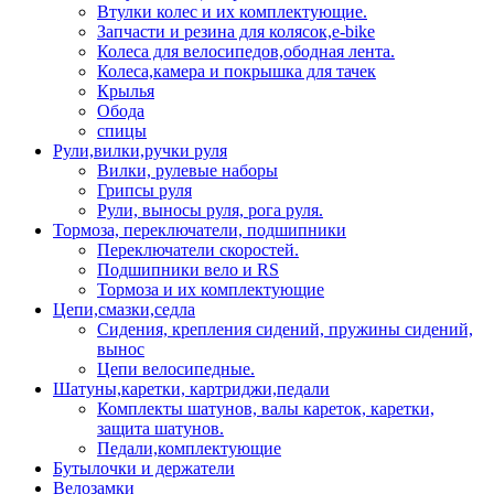
Втулки колес и их комплектующие.
Запчасти и резина для колясок,e-bike
Колеса для велосипедов,ободная лента.
Колеса,камера и покрышка для тачек
Крылья
Обода
спицы
Рули,вилки,ручки руля
Вилки, рулевые наборы
Грипсы руля
Рули, выносы руля, рога руля.
Тормоза, переключатели, подшипники
Переключатели скоростей.
Подшипники вело и RS
Тормоза и их комплектующие
Цепи,смазки,седла
Сидения, крепления сидений, пружины сидений,
вынос
Цепи велосипедные.
Шатуны,каретки, картриджи,педали
Комплекты шатунов, валы кареток, каретки,
защита шатунов.
Педали,комплектующие
Бутылочки и держатели
Велозамки