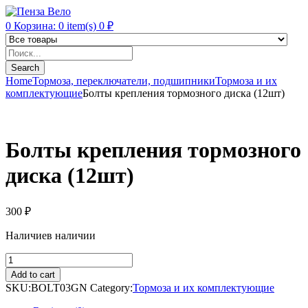
0
Корзина:
0
item(s)
0
₽
Products
search
Search
Home
Тормоза, переключатели, подшипники
Тормоза и их
комплектующие
Болты крепления тормозного диска (12шт)
Болты крепления тормозного
диска (12шт)
300
₽
Наличие
в наличии
Болты
крепления
Add to cart
тормозного
SKU:
BOLT03GN
Category:
Тормоза и их комплектующие
диска
(12шт)