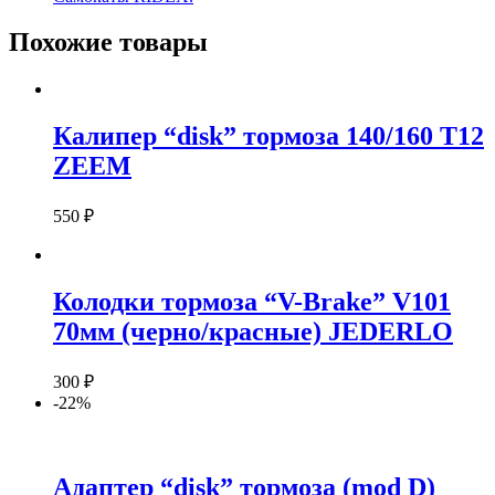
Похожие товары
Калипер “disk” тормоза 140/160 T12
ZEEM
550
₽
Колодки тормоза “V-Brake” V101
70мм (черно/красные) JEDERLO
300
₽
-22%
Адаптер “disk” тормоза (mod D)