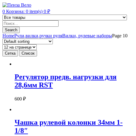
0
Корзина:
0
item(s)
0
₽
Products
search
Search
Home
Рули,вилки,ручки руля
Вилки, рулевые наборы
Page 10
Сетка
Список
Регулятор предв. нагрузки для
28,6мм RST
600
₽
Чашка рулевой колонки 34мм 1-
1/8″