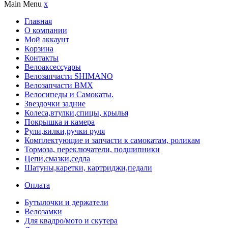
Main Menu
x
Главная
О компании
Мой аккаунт
Корзина
Контакты
Велоаксессуары
Велозапчасти SHIMANO
Велозапчасти BMX
Велосипеды и Самокаты.
Звездочки задние
Колеса,втулки,спицы, крылья
Покрышка и камера
Рули,вилки,ручки руля
Комплектующие и запчасти к самокатам, роликам
Тормоза, переключатели, подшипники
Цепи,смазки,седла
Шатуны,каретки, картриджи,педали
Оплата
Бутылочки и держатели
Велозамки
Для квадро/мото и скутера