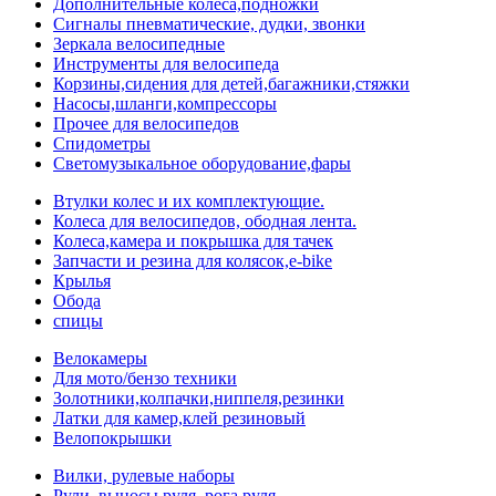
Дополнительные колеса,подножки
Сигналы пневматические, дудки, звонки
Зеркала велосипедные
Инструменты для велосипеда
Корзины,сидения для детей,багажники,стяжки
Насосы,шланги,компрессоры
Прочее для велосипедов
Спидометры
Светомузыкальное оборудование,фары
Втулки колес и их комплектующие.
Колеса для велосипедов, ободная лента.
Колеса,камера и покрышка для тачек
Запчасти и резина для колясок,e-bike
Крылья
Обода
спицы
Велокамеры
Для мото/бензо техники
Золотники,колпачки,ниппеля,резинки
Латки для камер,клей резиновый
Велопокрышки
Вилки, рулевые наборы
Рули, выносы руля, рога руля.