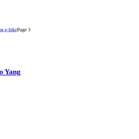
к,e-bike
Page 3
o Yang