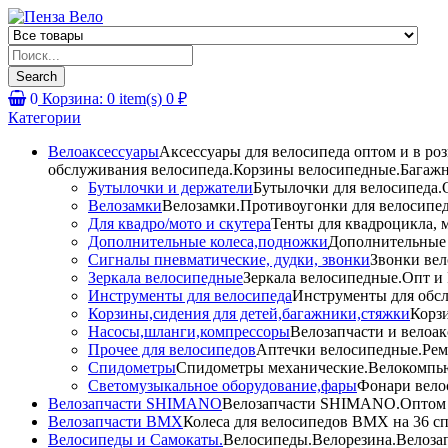
Products
search
Search
0
Корзина:
0
item(s)
0
₽
Категории
Велоаксессуары
Аксессуары для велосипеда оптом и в ро
обслуживания велосипеда.Корзины велосипедные.Багажн
Бутылочки и держатели
Бутылочки для велосипеда.О
Велозамки
Велозамки.Противоугонки для велосипед
Для квадро/мото и скутера
Тенты для квадроцикла, 
Дополнительные колеса,подножки
Дополнительные 
Сигналы пневматические, дудки, звонки
Звонки вел
Зеркала велосипедные
Зеркала велосипедные.Опт и 
Инструменты для велосипеда
Инструменты для обсл
Корзины,сидения для детей,багажники,стяжки
Корзи
Насосы,шланги,компрессоры
Велозапчасти и велоак
Прочее для велосипедов
Аптечки велосипедные.Рем
Спидометры
Спидометры механические.Велокомпью
Светомузыкальное оборудование,фары
Фонари вело
Велозапчасти SHIMANO
Велозапчасти SHIMANO.Оптом и 
Велозапчасти BMX
Колеса для велосипедов BMX на 36 сп
Велосипеды и Самокаты.
Велосипеды.Велорезина.Велозапч