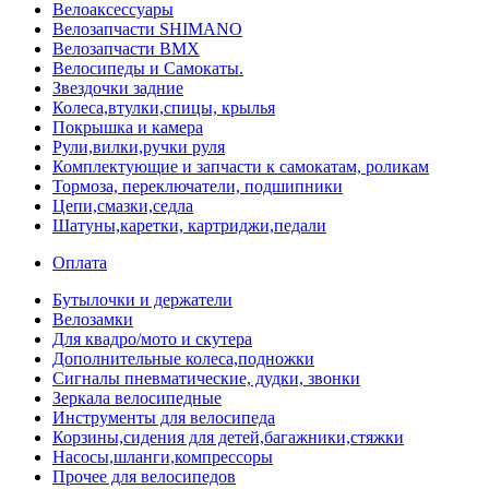
Велоаксессуары
Велозапчасти SHIMANO
Велозапчасти BMX
Велосипеды и Самокаты.
Звездочки задние
Колеса,втулки,спицы, крылья
Покрышка и камера
Рули,вилки,ручки руля
Комплектующие и запчасти к самокатам, роликам
Тормоза, переключатели, подшипники
Цепи,смазки,седла
Шатуны,каретки, картриджи,педали
Оплата
Бутылочки и держатели
Велозамки
Для квадро/мото и скутера
Дополнительные колеса,подножки
Сигналы пневматические, дудки, звонки
Зеркала велосипедные
Инструменты для велосипеда
Корзины,сидения для детей,багажники,стяжки
Насосы,шланги,компрессоры
Прочее для велосипедов