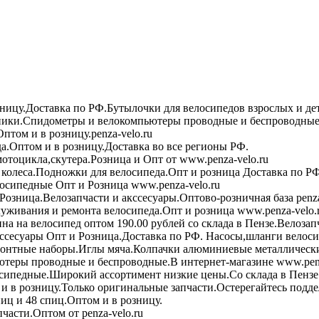
зницу.Доставка по РФ.Бутылочки для велосипедов взрослых и де
ики.Спидометры и велокомпьютеры проводные и беспроводные 
птом и в розницу.penza-velo.ru
а.Оптом и в розницу.Доставка во все регионы РФ.
мотоцикла,скутера.Розница и Опт от www.penza-velo.ru
колеса.Подножки для велосипеда.Опт и розница Доставка по РФ
осипедные Опт и Розница www.penza-velo.ru
Розница.Велозапчасти и акссесуары.Оптово-розничная база penza
уживания и ремонта велосипеда.Опт и розница www.penza-velo.
на на велосипед оптом 190.00 рублей со склада в Пензе.Велозап
ссесуары Опт и Розница.Доставка по РФ. Насосы,шланги велоси
онтные наборы.Иглы мяча.Колпачки алюминиевые металлически
теры проводные и беспроводные.В интернет-магазине www.penz
сипедные.Широкий ассортимент низкие цены.Со склада в Пензе
в розницу.Только оригинальные запчасти.Остерегайтесь подде
иц и 48 спиц.Оптом и в розницу.
асти.Оптом от penza-velo.ru