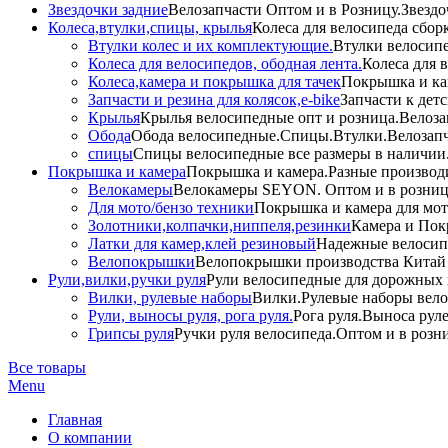
Звездочки задние
Велозапчасти Оптом и в Розницу.Звездо
Колеса,втулки,спицы, крылья
Колеса для велосипеда сбор
Втулки колес и их комплектующие.
Втулки велосипе
Колеса для велосипедов, ободная лента.
Колеса для 
Колеса,камера и покрышка для тачек
Покрышка и кам
Запчасти и резина для колясок,e-bike
Запчасти к дет
Крылья
Крылья велосипедные опт и розница.Велоза
Обода
Обода велосипедные.Спицы.Втулки.Велозапч
спицы
Спицы велосипедные все размеры в наличии.
Покрышка и камера
Покрышка и камера.Разные производи
Велокамеры
Велокамеры SEYON. Оптом и в розниц
Для мото/бензо техники
Покрышка и камера для мото
Золотники,колпачки,ниппеля,резинки
Камера и Пок
Латки для камер,клей резиновый
Надежные велосип
Велопокрышки
Велопокрышки производства Китай 
Рули,вилки,ручки руля
Рули велосипедные для дорожных 
Вилки, рулевые наборы
Вилки.Рулевые наборы вело
Рули, выносы руля, рога руля.
Рога руля.Выноса руле
Грипсы руля
Ручки руля велосипеда.Оптом и в розн
Все товары
Menu
Главная
О компании