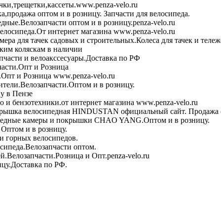
чки,трещетки,кассеты.www.penza-velo.ru
ка,продажа оптом и в розницу. Запчасти для велосипеда.
дные.Велозапчасти оптом и в розницу.penza-velo.ru
велосипеда.От интернет магазина www.penza-velo.ru
ера для тачек садовых и строительных.Колеса для тачек и теле
ским коляскам в наличии
пчасти и велоакссесуары.Доставка по РФ
асти.Опт и Розница
Опт и Розница www.penza-velo.ru
тели.Велозапчасти.Оптом и в розницу.
у в Пензе
 и бензотехники.от интернет магазина www.penza-velo.ru
рышка велосипедная HINDUSTAN официальный сайт. Продажа о
едные камеры и покрышки CHAO YANG.Оптом и в розницу.
Оптом и в розницу.
и горных велосипедов.
сипеда.Велозапчасти оптом.
й.Велозапчасти.Розница и Опт.penza-velo.ru
ицу.Доставка по РФ.