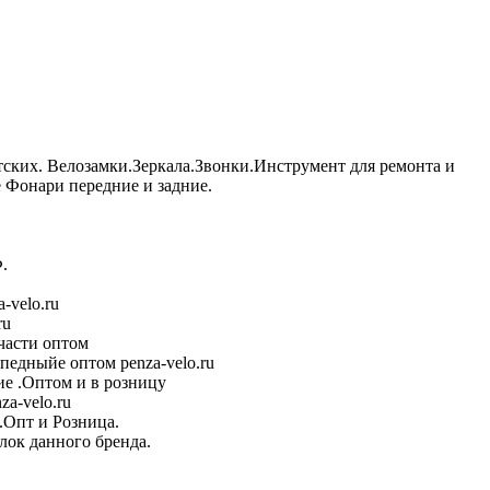
тских. Велозамки.Зеркала.Звонки.Инструмент для ремонта и
Фонари передние и задние.
.
-velo.ru
ru
части оптом
педныйе оптом penza-velo.ru
е .Оптом и в розницу
a-velo.ru
.Опт и Розница.
лок данного бренда.