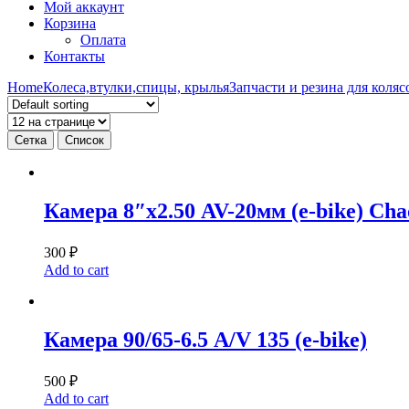
Мой аккаунт
Корзина
Оплата
Контакты
Home
Колеса,втулки,спицы, крылья
Запчасти и резина для колясо
Сетка
Список
Камера 8″х2.50 AV-20мм (e-bike) Cha
300
₽
Add to cart
Камера 90/65-6.5 А/V 135 (e-bike)
500
₽
Add to cart