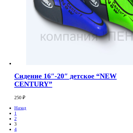
Сидение 16″-20″ детское “NEW
CENTURY”
250
₽
Назад
1
2
3
4