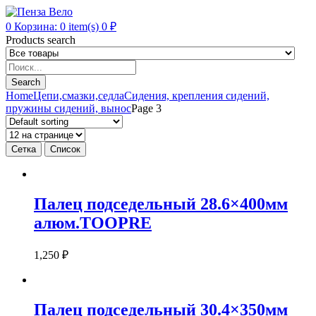
0
Корзина:
0
item(s)
0
₽
Products search
Search
Home
Цепи,смазки,седла
Сидения, крепления сидений,
пружины сидений, вынос
Page 3
Сетка
Список
Палец подседельный 28.6×400мм
алюм.TOOPRE
1,250
₽
Палец подседельный 30.4×350мм