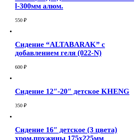
l-300мм алюм.
550
₽
Сидение “ALTABARAK” с
добавлением геля (022-N)
600
₽
Сидение 12″-20″ детское KHENG
350
₽
Сидение 16″ детское (3 цвета)
хром.пружины 175х225мм