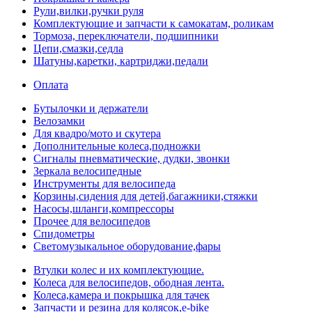
Рули,вилки,ручки руля
Комплектующие и запчасти к самокатам, роликам
Тормоза, переключатели, подшипники
Цепи,смазки,седла
Шатуны,каретки, картриджи,педали
Оплата
Бутылочки и держатели
Велозамки
Для квадро/мото и скутера
Дополнительные колеса,подножки
Сигналы пневматические, дудки, звонки
Зеркала велосипедные
Инструменты для велосипеда
Корзины,сидения для детей,багажники,стяжки
Насосы,шланги,компрессоры
Прочее для велосипедов
Спидометры
Светомузыкальное оборудование,фары
Втулки колес и их комплектующие.
Колеса для велосипедов, ободная лента.
Колеса,камера и покрышка для тачек
Запчасти и резина для колясок,e-bike