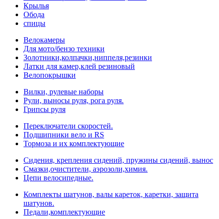
Крылья
Обода
спицы
Велокамеры
Для мото/бензо техники
Золотники,колпачки,ниппеля,резинки
Латки для камер,клей резиновый
Велопокрышки
Вилки, рулевые наборы
Рули, выносы руля, рога руля.
Грипсы руля
Переключатели скоростей.
Подшипники вело и RS
Тормоза и их комплектующие
Сидения, крепления сидений, пружины сидений, вынос
Смазки,очистители, аэрозоли,химия.
Цепи велосипедные.
Комплекты шатунов, валы кареток, каретки, защита
шатунов.
Педали,комплектующие