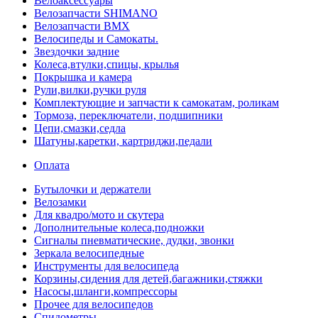
Велоаксессуары
Велозапчасти SHIMANO
Велозапчасти BMX
Велосипеды и Самокаты.
Звездочки задние
Колеса,втулки,спицы, крылья
Покрышка и камера
Рули,вилки,ручки руля
Комплектующие и запчасти к самокатам, роликам
Тормоза, переключатели, подшипники
Цепи,смазки,седла
Шатуны,каретки, картриджи,педали
Оплата
Бутылочки и держатели
Велозамки
Для квадро/мото и скутера
Дополнительные колеса,подножки
Сигналы пневматические, дудки, звонки
Зеркала велосипедные
Инструменты для велосипеда
Корзины,сидения для детей,багажники,стяжки
Насосы,шланги,компрессоры
Прочее для велосипедов
Спидометры