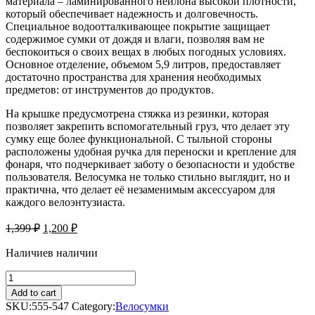
материала – ламинированного нейлона высокой плотности,
который обеспечивает надежность и долговечность.
Специальное водоотталкивающее покрытие защищает
содержимое сумки от дождя и влаги, позволяя вам не
беспокоиться о своих вещах в любых погодных условиях.
Основное отделение, объемом 5,9 литров, предоставляет
достаточно пространства для хранения необходимых
предметов: от инструментов до продуктов.
На крышке предусмотрена стяжка из резинки, которая
позволяет закрепить вспомогательный груз, что делает эту
сумку еще более функциональной. С тыльной стороны
расположены удобная ручка для переноски и крепление для
фонаря, что подчеркивает заботу о безопасности и удобстве
пользователя. Велосумка не только стильно выглядит, но и
практична, что делает её незаменимым аксессуаром для
каждого велоэнтузиаста.
1,399
₽
1,200
₽
Наличие
в наличии
Велосумка
на
Add to cart
багажник
SKU:
555-547
Category:
Велосумки
«PROTECT»