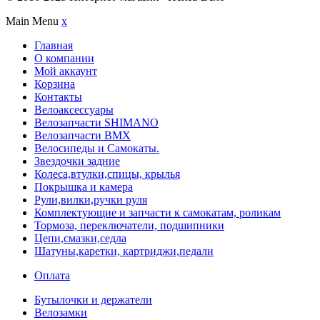
Main Menu
x
Главная
О компании
Мой аккаунт
Корзина
Контакты
Велоаксессуары
Велозапчасти SHIMANO
Велозапчасти BMX
Велосипеды и Самокаты.
Звездочки задние
Колеса,втулки,спицы, крылья
Покрышка и камера
Рули,вилки,ручки руля
Комплектующие и запчасти к самокатам, роликам
Тормоза, переключатели, подшипники
Цепи,смазки,седла
Шатуны,каретки, картриджи,педали
Оплата
Бутылочки и держатели
Велозамки