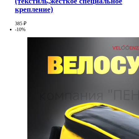
(текстиль,жёсткое специальное
крепление)
385
₽
-10%