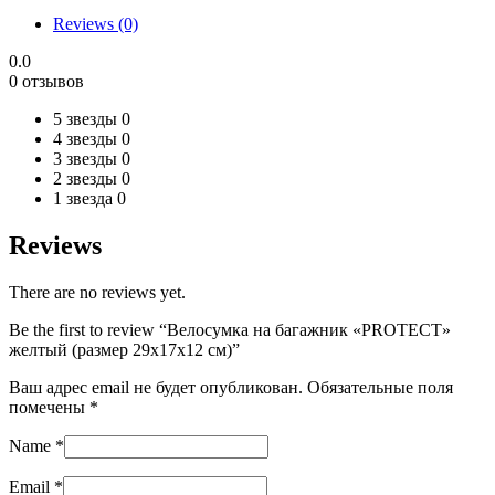
желтый
Reviews (0)
(размер
29х17х12
0.0
см)
0 отзывов
quantity
5 звезды
0
4 звезды
0
3 звезды
0
2 звезды
0
1 звезда
0
Reviews
There are no reviews yet.
Be the first to review “Велосумка на багажник «PROTECT»
желтый (размер 29х17х12 см)”
Ваш адрес email не будет опубликован.
Обязательные поля
помечены
*
Name
*
Email
*