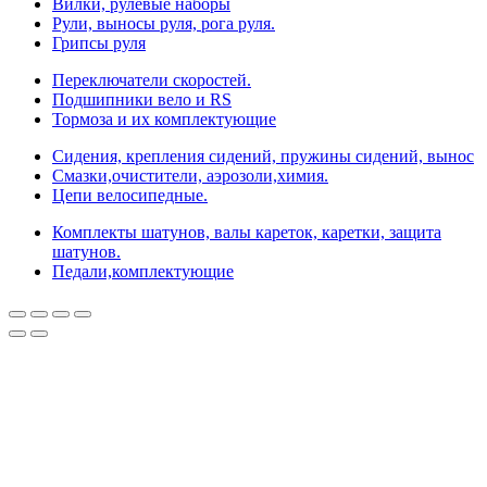
Вилки, рулевые наборы
Рули, выносы руля, рога руля.
Грипсы руля
Переключатели скоростей.
Подшипники вело и RS
Тормоза и их комплектующие
Сидения, крепления сидений, пружины сидений, вынос
Смазки,очистители, аэрозоли,химия.
Цепи велосипедные.
Комплекты шатунов, валы кареток, каретки, защита
шатунов.
Педали,комплектующие