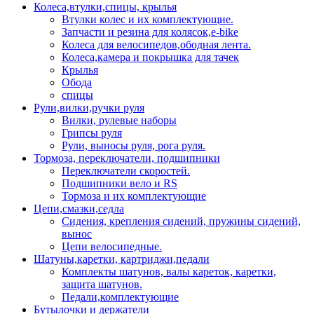
Колеса,втулки,спицы, крылья
Втулки колес и их комплектующие.
Запчасти и резина для колясок,e-bike
Колеса для велосипедов,ободная лента.
Колеса,камера и покрышка для тачек
Крылья
Обода
спицы
Рули,вилки,ручки руля
Вилки, рулевые наборы
Грипсы руля
Рули, выносы руля, рога руля.
Тормоза, переключатели, подшипники
Переключатели скоростей.
Подшипники вело и RS
Тормоза и их комплектующие
Цепи,смазки,седла
Сидения, крепления сидений, пружины сидений,
вынос
Цепи велосипедные.
Шатуны,каретки, картриджи,педали
Комплекты шатунов, валы кареток, каретки,
защита шатунов.
Педали,комплектующие
Бутылочки и держатели