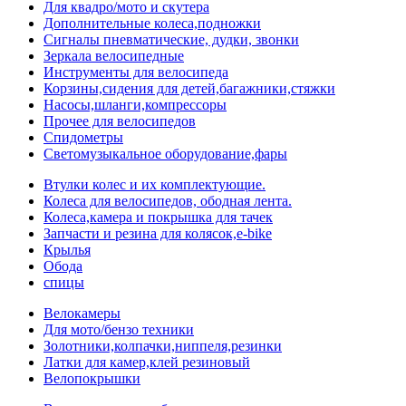
Для квадро/мото и скутера
Дополнительные колеса,подножки
Сигналы пневматические, дудки, звонки
Зеркала велосипедные
Инструменты для велосипеда
Корзины,сидения для детей,багажники,стяжки
Насосы,шланги,компрессоры
Прочее для велосипедов
Спидометры
Светомузыкальное оборудование,фары
Втулки колес и их комплектующие.
Колеса для велосипедов, ободная лента.
Колеса,камера и покрышка для тачек
Запчасти и резина для колясок,e-bike
Крылья
Обода
спицы
Велокамеры
Для мото/бензо техники
Золотники,колпачки,ниппеля,резинки
Латки для камер,клей резиновый
Велопокрышки