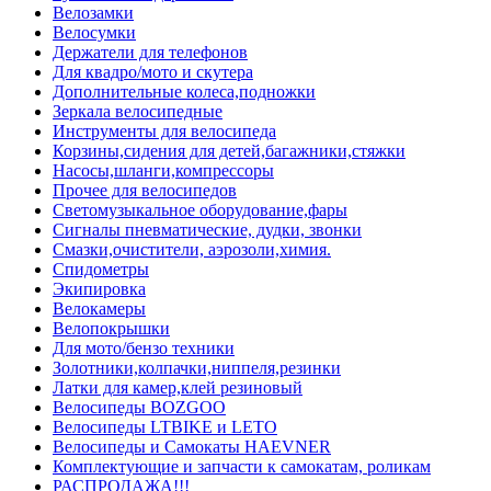
Велозамки
Велосумки
Держатели для телефонов
Для квадро/мото и скутера
Дополнительные колеса,подножки
Зеркала велосипедные
Инструменты для велосипеда
Корзины,сидения для детей,багажники,стяжки
Насосы,шланги,компрессоры
Прочее для велосипедов
Светомузыкальное оборудование,фары
Сигналы пневматические, дудки, звонки
Смазки,очистители, аэрозоли,химия.
Спидометры
Экипировка
Велокамеры
Велопокрышки
Для мото/бензо техники
Золотники,колпачки,ниппеля,резинки
Латки для камер,клей резиновый
Велосипеды BOZGOO
Велосипеды LTBIKE и LETO
Велосипеды и Самокаты HAEVNER
Комплектующие и запчасти к самокатам, роликам
РАСПРОДАЖА!!!