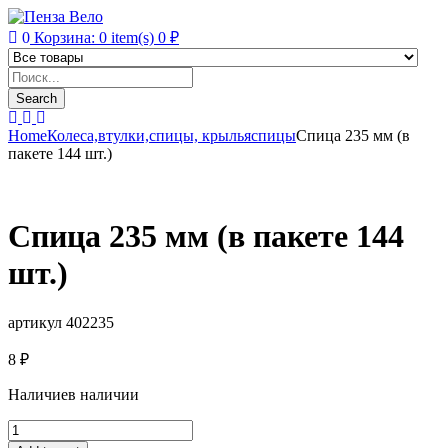
0
Корзина:
0
item(s)
0
₽
Products
search
Search
Home
Колеса,втулки,спицы, крылья
спицы
Спица 235 мм (в
пакете 144 шт.)
Спица 235 мм (в пакете 144
шт.)
артикул 402235
8
₽
Наличие
в наличии
Спица
235