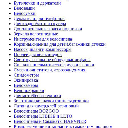
Бутылочки и держатели
Велозамки
Велосумки
Держатели для телефонов
Для квадро/мото и скутера
Дополнительные колеса,подножки
Зеркала велосипедные
Инструменты для велосипеда
Корзины,сидения для детей,багажники,стяжки
Насосы,шланги,компрессоры
Прочее для велосипедов
Светомузыкальное оборудование,фары
Сигналы пневматические, дудки, звонки
Смазки,очистители, аэрозоли,химия.
Спидометры
Экипировка
Велокамеры
Велопокрышки
Для мото/бензо техники
Золотники,колпачки,ниппеля,резинки
Латки для камер,клей резиновый
Велосипеды BOZGOO
Велосипеды LTBIKE и LETO
Велосипеды и Самокаты HAEVNER
Комплектующие и запчасти к самокатам, роликам