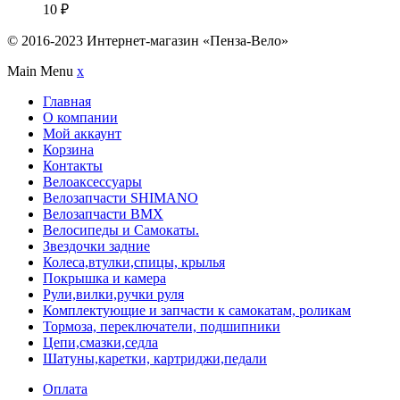
10
₽
© 2016-2023 Интернет-магазин «Пенза-Вело»
Main Menu
x
Главная
О компании
Мой аккаунт
Корзина
Контакты
Велоаксессуары
Велозапчасти SHIMANO
Велозапчасти BMX
Велосипеды и Самокаты.
Звездочки задние
Колеса,втулки,спицы, крылья
Покрышка и камера
Рули,вилки,ручки руля
Комплектующие и запчасти к самокатам, роликам
Тормоза, переключатели, подшипники
Цепи,смазки,седла
Шатуны,каретки, картриджи,педали
Оплата