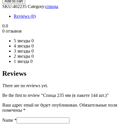
Add to cart
мм
SKU:
402235
Category:
спицы
(в
пакете
Reviews (0)
144
шт.)
0.0
quantity
0 отзывов
5 звезды
0
4 звезды
0
3 звезды
0
2 звезды
0
1 звезда
0
Reviews
There are no reviews yet.
Be the first to review “Спица 235 мм (в пакете 144 шт.)”
Ваш адрес email не будет опубликован.
Обязательные поля
помечены
*
Name
*