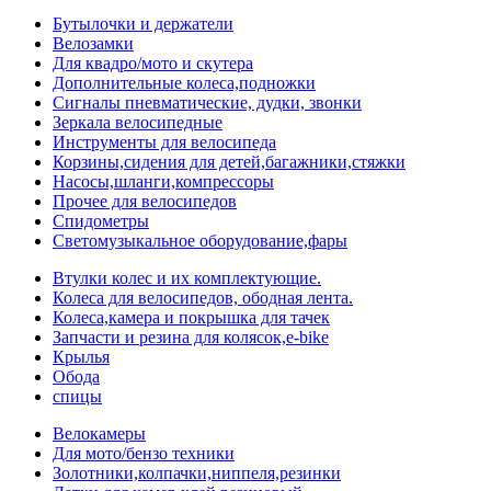
Бутылочки и держатели
Велозамки
Для квадро/мото и скутера
Дополнительные колеса,подножки
Сигналы пневматические, дудки, звонки
Зеркала велосипедные
Инструменты для велосипеда
Корзины,сидения для детей,багажники,стяжки
Насосы,шланги,компрессоры
Прочее для велосипедов
Спидометры
Светомузыкальное оборудование,фары
Втулки колес и их комплектующие.
Колеса для велосипедов, ободная лента.
Колеса,камера и покрышка для тачек
Запчасти и резина для колясок,e-bike
Крылья
Обода
спицы
Велокамеры
Для мото/бензо техники
Золотники,колпачки,ниппеля,резинки