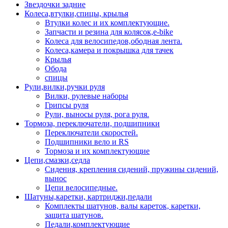
Звездочки задние
Колеса,втулки,спицы, крылья
Втулки колес и их комплектующие.
Запчасти и резина для колясок,e-bike
Колеса для велосипедов,ободная лента.
Колеса,камера и покрышка для тачек
Крылья
Обода
спицы
Рули,вилки,ручки руля
Вилки, рулевые наборы
Грипсы руля
Рули, выносы руля, рога руля.
Тормоза, переключатели, подшипники
Переключатели скоростей.
Подшипники вело и RS
Тормоза и их комплектующие
Цепи,смазки,седла
Сидения, крепления сидений, пружины сидений,
вынос
Цепи велосипедные.
Шатуны,каретки, картриджи,педали
Комплекты шатунов, валы кареток, каретки,
защита шатунов.
Педали,комплектующие