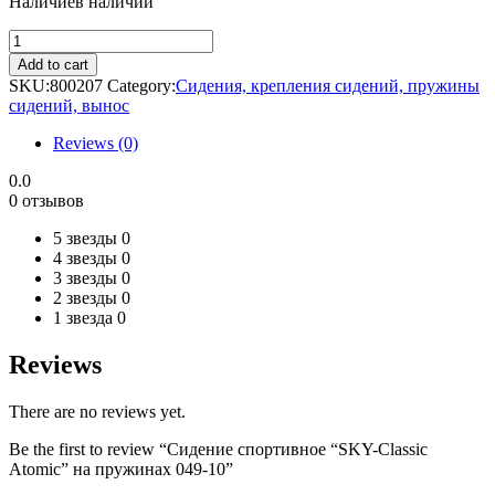
Наличие
в наличии
Сидение
спортивное
Add to cart
"SKY-
SKU:
800207
Category:
Сидения, крепления сидений, пружины
Classic
сидений, вынос
Atomic"
на
Reviews (0)
пружинах
049-
0.0
10
0 отзывов
quantity
5 звезды
0
4 звезды
0
3 звезды
0
2 звезды
0
1 звезда
0
Reviews
There are no reviews yet.
Be the first to review “Сидение спортивное “SKY-Classic
Atomic” на пружинах 049-10”