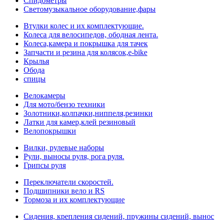
Спидометры
Светомузыкальное оборудование,фары
Втулки колес и их комплектующие.
Колеса для велосипедов, ободная лента.
Колеса,камера и покрышка для тачек
Запчасти и резина для колясок,e-bike
Крылья
Обода
спицы
Велокамеры
Для мото/бензо техники
Золотники,колпачки,ниппеля,резинки
Латки для камер,клей резиновый
Велопокрышки
Вилки, рулевые наборы
Рули, выносы руля, рога руля.
Грипсы руля
Переключатели скоростей.
Подшипники вело и RS
Тормоза и их комплектующие
Сидения, крепления сидений, пружины сидений, вынос