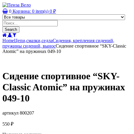
0
Корзина:
0
item(s)
0
₽
Products
search
Search
Home
Цепи,смазки,седла
Сидения, крепления сидений,
пружины сидений, вынос
Сидение спортивное “SKY-Classic
Atomic” на пружинах 049-10
Сидение спортивное “SKY-
Classic Atomic” на пружинах
049-10
артикул 800207
550
₽