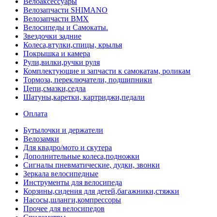
Велоаксессуары
Велозапчасти SHIMANO
Велозапчасти BMX
Велосипеды и Самокаты.
Звездочки задние
Колеса,втулки,спицы, крылья
Покрышка и камера
Рули,вилки,ручки руля
Комплектующие и запчасти к самокатам, роликам
Тормоза, переключатели, подшипники
Цепи,смазки,седла
Шатуны,каретки, картриджи,педали
Оплата
Бутылочки и держатели
Велозамки
Для квадро/мото и скутера
Дополнительные колеса,подножки
Сигналы пневматические, дудки, звонки
Зеркала велосипедные
Инструменты для велосипеда
Корзины,сидения для детей,багажники,стяжки
Насосы,шланги,компрессоры
Прочее для велосипедов