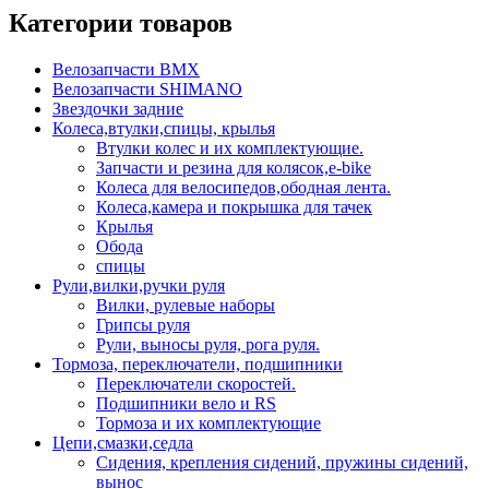
Категории товаров
Велозапчасти BMX
Велозапчасти SHIMANO
Звездочки задние
Колеса,втулки,спицы, крылья
Втулки колес и их комплектующие.
Запчасти и резина для колясок,e-bike
Колеса для велосипедов,ободная лента.
Колеса,камера и покрышка для тачек
Крылья
Обода
спицы
Рули,вилки,ручки руля
Вилки, рулевые наборы
Грипсы руля
Рули, выносы руля, рога руля.
Тормоза, переключатели, подшипники
Переключатели скоростей.
Подшипники вело и RS
Тормоза и их комплектующие
Цепи,смазки,седла
Сидения, крепления сидений, пружины сидений,
вынос