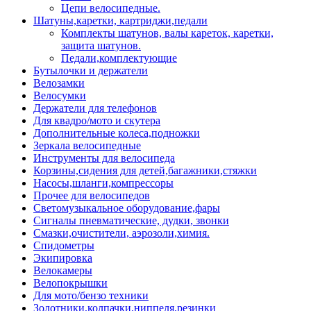
Цепи велосипедные.
Шатуны,каретки, картриджи,педали
Комплекты шатунов, валы кареток, каретки,
защита шатунов.
Педали,комплектующие
Бутылочки и держатели
Велозамки
Велосумки
Держатели для телефонов
Для квадро/мото и скутера
Дополнительные колеса,подножки
Зеркала велосипедные
Инструменты для велосипеда
Корзины,сидения для детей,багажники,стяжки
Насосы,шланги,компрессоры
Прочее для велосипедов
Светомузыкальное оборудование,фары
Сигналы пневматические, дудки, звонки
Смазки,очистители, аэрозоли,химия.
Спидометры
Экипировка
Велокамеры
Велопокрышки
Для мото/бензо техники
Золотники,колпачки,ниппеля,резинки