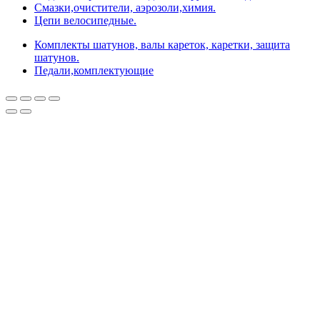
Смазки,очистители, аэрозоли,химия.
Цепи велосипедные.
Комплекты шатунов, валы кареток, каретки, защита
шатунов.
Педали,комплектующие