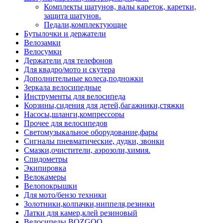
Комплекты шатунов, валы кареток, каретки,
защита шатунов.
Педали,комплектующие
Бутылочки и держатели
Велозамки
Велосумки
Держатели для телефонов
Для квадро/мото и скутера
Дополнительные колеса,подножки
Зеркала велосипедные
Инструменты для велосипеда
Корзины,сидения для детей,багажники,стяжки
Насосы,шланги,компрессоры
Прочее для велосипедов
Светомузыкальное оборудование,фары
Сигналы пневматические, дудки, звонки
Смазки,очистители, аэрозоли,химия.
Спидометры
Экипировка
Велокамеры
Велопокрышки
Для мото/бензо техники
Золотники,колпачки,ниппеля,резинки
Латки для камер,клей резиновый
Велосипеды BOZGOO