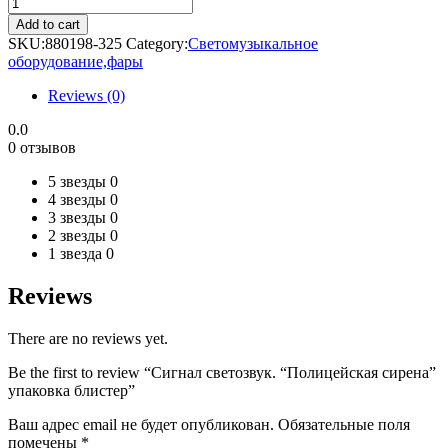
Сигнал
светозвук.
Add to cart
"Полицейская
SKU:
880198-325
Category:
Светомузыкальное
сирена"
оборудование,фары
упаковка
блистер
Reviews (0)
quantity
0.0
0 отзывов
5 звезды
0
4 звезды
0
3 звезды
0
2 звезды
0
1 звезда
0
Reviews
There are no reviews yet.
Be the first to review “Сигнал светозвук. “Полицейская сирена”
упаковка блистер”
Ваш адрес email не будет опубликован.
Обязательные поля
помечены
*