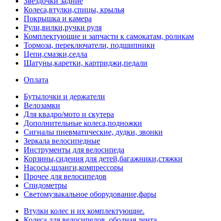
Звездочки задние
Колеса,втулки,спицы, крылья
Покрышка и камера
Рули,вилки,ручки руля
Комплектующие и запчасти к самокатам, роликам
Тормоза, переключатели, подшипники
Цепи,смазки,седла
Шатуны,каретки, картриджи,педали
Оплата
Бутылочки и держатели
Велозамки
Для квадро/мото и скутера
Дополнительные колеса,подножки
Сигналы пневматические, дудки, звонки
Зеркала велосипедные
Инструменты для велосипеда
Корзины,сидения для детей,багажники,стяжки
Насосы,шланги,компрессоры
Прочее для велосипедов
Спидометры
Светомузыкальное оборудование,фары
Втулки колес и их комплектующие.
Колеса для велосипедов, ободная лента.