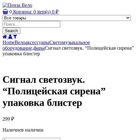
0
Корзина:
0
item(s)
0
₽
Products
search
Search
Home
Велоаксессуары
Светомузыкальное
оборудование,фары
Сигнал светозвук. “Полицейская сирена”
упаковка блистер
Сигнал светозвук.
“Полицейская сирена”
упаковка блистер
299
₽
Наличие
в наличии