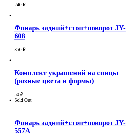
240
₽
Фонарь задний+стоп+поворот JY-
608
350
₽
Комплект украшений на спицы
(разные цвета и формы)
50
₽
Sold Out
Фонарь задний+стоп+поворот JY-
557А