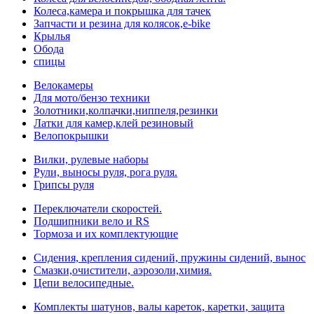
Колеса,камера и покрышка для тачек
Запчасти и резина для колясок,e-bike
Крылья
Обода
спицы
Велокамеры
Для мото/бензо техники
Золотники,колпачки,ниппеля,резинки
Латки для камер,клей резиновый
Велопокрышки
Вилки, рулевые наборы
Рули, выносы руля, рога руля.
Грипсы руля
Переключатели скоростей.
Подшипники вело и RS
Тормоза и их комплектующие
Сидения, крепления сидений, пружины сидений, вынос
Смазки,очистители, аэрозоли,химия.
Цепи велосипедные.
Комплекты шатунов, валы кареток, каретки, защита