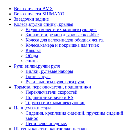
Велозапчасти BMX
Велозапчасти SHIMANO
Звездочки задние
Колеса,втулки,спицы, крылья
Втулки колес и их комплектующие.
Запчасти и резина для колясок,e-bike
Колеса для велосипедов,ободная лента.
Колеса,камера и покрышка для тачек
Крылья
Обода
спицы
Рули,вилки,ручки руля
Вилки, рулевые наборы
Грипсы руля
Рули, выносы руля, рога руля.
Тормоза, переключатели, подшипники
Переключатели скоростей.
Подшипники вело и RS
Тормоза и их комплектующие
Цепи,смазки,седла
Сидения, крепления сидений, пружины сидений,
вынос
Цепи велосипедные.
Шатуны,каретки, картриджи,педали