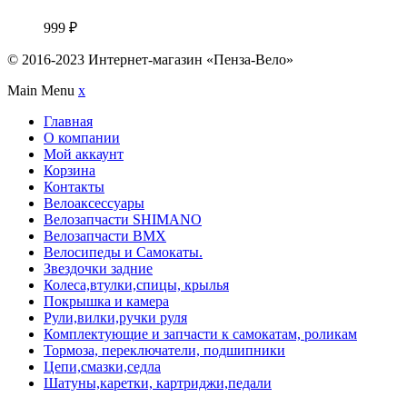
999
₽
© 2016-2023 Интернет-магазин «Пенза-Вело»
Main Menu
x
Главная
О компании
Мой аккаунт
Корзина
Контакты
Велоаксессуары
Велозапчасти SHIMANO
Велозапчасти BMX
Велосипеды и Самокаты.
Звездочки задние
Колеса,втулки,спицы, крылья
Покрышка и камера
Рули,вилки,ручки руля
Комплектующие и запчасти к самокатам, роликам
Тормоза, переключатели, подшипники
Цепи,смазки,седла
Шатуны,каретки, картриджи,педали