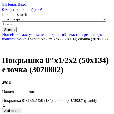
0
Корзина:
0
item(s)
0
₽
Products search
Search
Home
Колеса,втулки,спицы, крылья
Запчасти и резина для
колясок,e-bike
Покрышка 8″х1/2х2 (50х134) елочка (3070802)
Покрышка 8″х1/2х2 (50х134)
елочка (3070802)
450
₽
Наличие
в наличии
Покрышка 8"х1/2х2 (50х134) елочка (3070802) quantity
Add to cart