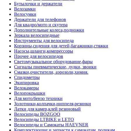
Бутылочки и держатели
Велозамки
Велосумки
Держатели для телефонов
Для квадро/мото и скутера
Дополнительные колеса,подножки
Зеркала велосипедные
Инструменты для велосипеда
Корзины,сидения для детей,багажники,стяжки
Насосы,шланги,компрессоры
Прочее для велосипедов
Светомузыкальное оборудование,фары
Сигналы пневматические, дудки, звонки
Смазки,очистители, аэрозоли,химия.
Спидометры
Экипировка
Велокамеры
Велопокрышки
Для мото/бензо техники
Золотники,колпачки,ниппеля,резинки
Латки для камер,клей резиновый
Велосипеды BOZGOO
Велосипеды LTBIKE и LETO
Велосипеды и Самокаты HAEVNER
Комплектующие и запчасти к самокатам, роликам