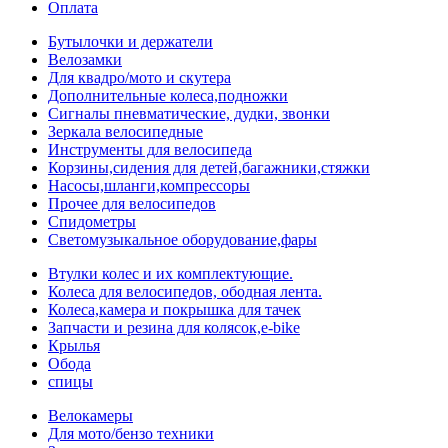
Оплата
Бутылочки и держатели
Велозамки
Для квадро/мото и скутера
Дополнительные колеса,подножки
Сигналы пневматические, дудки, звонки
Зеркала велосипедные
Инструменты для велосипеда
Корзины,сидения для детей,багажники,стяжки
Насосы,шланги,компрессоры
Прочее для велосипедов
Спидометры
Светомузыкальное оборудование,фары
Втулки колес и их комплектующие.
Колеса для велосипедов, ободная лента.
Колеса,камера и покрышка для тачек
Запчасти и резина для колясок,e-bike
Крылья
Обода
спицы
Велокамеры
Для мото/бензо техники