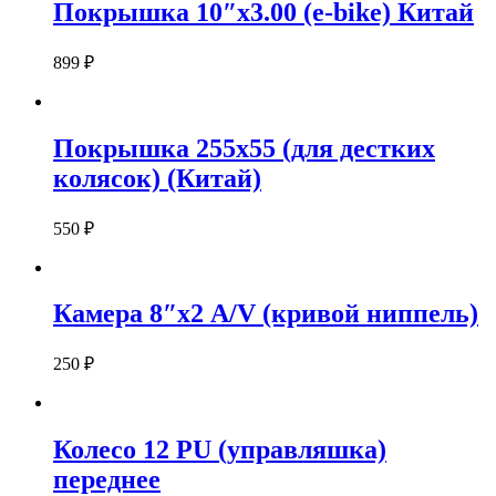
Покрышка 10″х3.00 (e-bike) Китай
899
₽
Покрышка 255х55 (для дестких
колясок) (Китай)
550
₽
Камера 8″х2 А/V (кривой ниппель)
250
₽
Колесо 12 PU (управляшка)
переднее