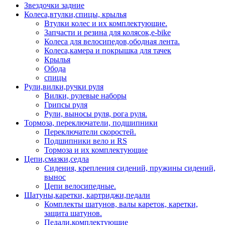
Звездочки задние
Колеса,втулки,спицы, крылья
Втулки колес и их комплектующие.
Запчасти и резина для колясок,e-bike
Колеса для велосипедов,ободная лента.
Колеса,камера и покрышка для тачек
Крылья
Обода
спицы
Рули,вилки,ручки руля
Вилки, рулевые наборы
Грипсы руля
Рули, выносы руля, рога руля.
Тормоза, переключатели, подшипники
Переключатели скоростей.
Подшипники вело и RS
Тормоза и их комплектующие
Цепи,смазки,седла
Сидения, крепления сидений, пружины сидений,
вынос
Цепи велосипедные.
Шатуны,каретки, картриджи,педали
Комплекты шатунов, валы кареток, каретки,
защита шатунов.
Педали,комплектующие