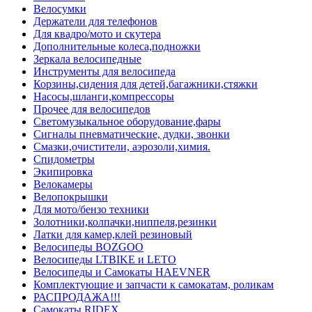
Велосумки
Держатели для телефонов
Для квадро/мото и скутера
Дополнительные колеса,подножки
Зеркала велосипедные
Инструменты для велосипеда
Корзины,сидения для детей,багажники,стяжки
Насосы,шланги,компрессоры
Прочее для велосипедов
Светомузыкальное оборудование,фары
Сигналы пневматические, дудки, звонки
Смазки,очистители, аэрозоли,химия.
Спидометры
Экипировка
Велокамеры
Велопокрышки
Для мото/бензо техники
Золотники,колпачки,ниппеля,резинки
Латки для камер,клей резиновый
Велосипеды BOZGOO
Велосипеды LTBIKE и LETO
Велосипеды и Самокаты HAEVNER
Комплектующие и запчасти к самокатам, роликам
РАСПРОДАЖА!!!
Самокаты RIDEX.