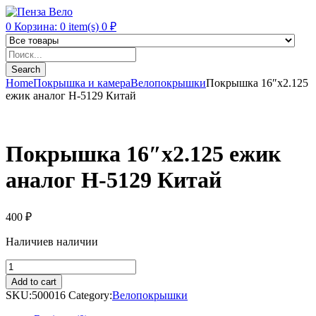
0
Корзина:
0
item(s)
0
₽
Products
search
Search
Home
Покрышка и камера
Велопокрышки
Покрышка 16″х2.125
ежик аналог Н-5129 Китай
Покрышка 16″х2.125 ежик
аналог Н-5129 Китай
400
₽
Наличие
в наличии
Покрышка
16"х2.125
Add to cart
ежик
SKU:
500016
Category:
Велопокрышки
аналог
Н-5129