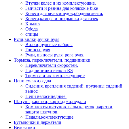
Втулки колес и их комплектующие.
Запчасти и резина для колясок,e-bike
Колеса для велосипедов,ободная лента.
Колеса,камера и покрышка для тачек
Крылья
Обода
спицы
Рули,вилки,ручки руля
Вилки, рулевые наборы
Грипсы руля
Рули, выносы руля, рога руля.
Тормоза, переключатели, подшипники
Переключатели скоростей.
Подшипники вело и RS
Тормоза и их комплектующие
Цепи,смазки,седла
Сидения, крепления сидений, пружины сидений,
вынос
Цепи велосипедные.
Шатуны,каретки, картриджи,педали
Комплекты шатунов, валы кареток, каретки,
защита шатунов.
Педали,комплектующие
Бутылочки и держатели
Велозамки