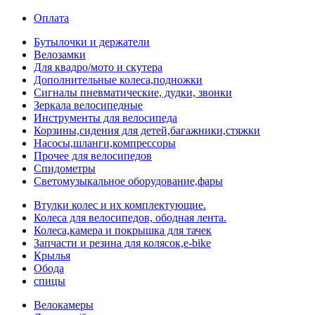
Оплата
Бутылочки и держатели
Велозамки
Для квадро/мото и скутера
Дополнительные колеса,подножки
Сигналы пневматические, дудки, звонки
Зеркала велосипедные
Инструменты для велосипеда
Корзины,сидения для детей,багажники,стяжки
Насосы,шланги,компрессоры
Прочее для велосипедов
Спидометры
Светомузыкальное оборудование,фары
Втулки колес и их комплектующие.
Колеса для велосипедов, ободная лента.
Колеса,камера и покрышка для тачек
Запчасти и резина для колясок,e-bike
Крылья
Обода
спицы
Велокамеры