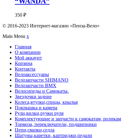
“WANDA”
350
₽
© 2016-2023 Интернет-магазин «Пенза-Вело»
Main Menu
x
Главная
О компании
Мой аккаунт
Корзина
Контакты
Велоаксессуары
Велозапчасти SHIMANO
Велозапчасти BMX
Велосипеды и Самокаты.
Звездочки задние
Колеса,втулки,спицы, крылья
Покрышка и камера
Рули,вилки,ручки руля
Комплектующие и запчасти к самокатам, роликам
Тормоза, переключатели, подшипники
Цепи,смазки,седла
Шатуны,каретки, картриджи,педали