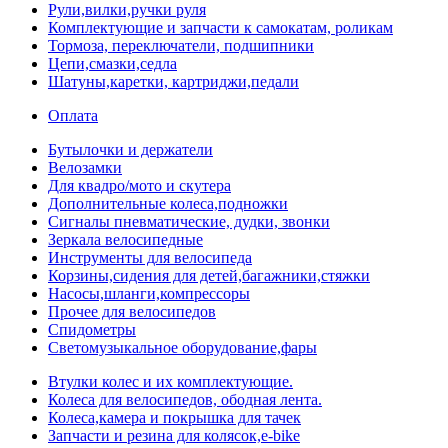
Рули,вилки,ручки руля
Комплектующие и запчасти к самокатам, роликам
Тормоза, переключатели, подшипники
Цепи,смазки,седла
Шатуны,каретки, картриджи,педали
Оплата
Бутылочки и держатели
Велозамки
Для квадро/мото и скутера
Дополнительные колеса,подножки
Сигналы пневматические, дудки, звонки
Зеркала велосипедные
Инструменты для велосипеда
Корзины,сидения для детей,багажники,стяжки
Насосы,шланги,компрессоры
Прочее для велосипедов
Спидометры
Светомузыкальное оборудование,фары
Втулки колес и их комплектующие.
Колеса для велосипедов, ободная лента.
Колеса,камера и покрышка для тачек
Запчасти и резина для колясок,e-bike