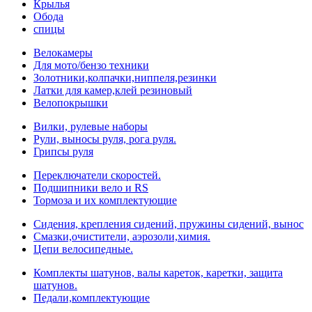
Крылья
Обода
спицы
Велокамеры
Для мото/бензо техники
Золотники,колпачки,ниппеля,резинки
Латки для камер,клей резиновый
Велопокрышки
Вилки, рулевые наборы
Рули, выносы руля, рога руля.
Грипсы руля
Переключатели скоростей.
Подшипники вело и RS
Тормоза и их комплектующие
Сидения, крепления сидений, пружины сидений, вынос
Смазки,очистители, аэрозоли,химия.
Цепи велосипедные.
Комплекты шатунов, валы кареток, каретки, защита
шатунов.
Педали,комплектующие