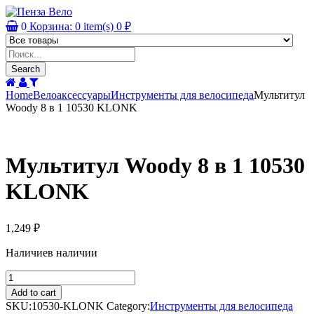
0
Корзина:
0
item(s)
0
₽
Products
search
Search
Home
Велоаксессуары
Инструменты для велосипеда
Мультитул
Woody 8 в 1 10530 KLONK
Мультитул Woody 8 в 1 10530
KLONK
1,249
₽
Наличие
в наличии
Мультитул
Woody
Add to cart
8
SKU:
10530-KLONK
Category:
Инструменты для велосипеда
в