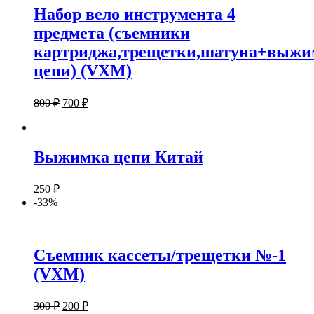
Набор вело инструмента 4
предмета (съемники
картриджа,трещетки,шатуна+выжи
цепи) (VXM)
800
₽
700
₽
Выжимка цепи Китай
250
₽
-33%
Съемник кассеты/трещетки №-1
(VXM)
300
₽
200
₽