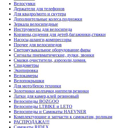
Велосумки
Держатели для телефонов
Для квадро/мото и скутера
Дополнительные колеса,подножки
Зеркала велосипедные
Инструменты для велосипеда
Корзины,сидения для детей,багажники,стяжки
Насосы,шланги,компрессоры
Прочее для велосипедов
Светомузыкальное оборудование,фары
Сигналы пневматические, дудки, звонки
Смазки,очистители, аэрозоли,химия.
Спидометры
Экипировка
Велокамеры
Велопокрышки
Для мото/бензо техники
Золотники,колпачки,ниппеля,резинки
Латки для камер,клей резиновый
Велосипеды BOZGOO
Велосипеды LTBIKE и LETO
Велосипеды и Самокаты HAEVNER
Комплектующие и запчасти к самокатам, роликам
РАСПРОДАЖА!!!
Самокаты RIDEX.