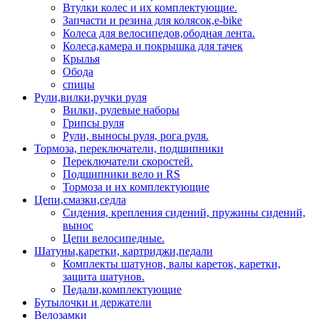
Втулки колес и их комплектующие.
Запчасти и резина для колясок,e-bike
Колеса для велосипедов,ободная лента.
Колеса,камера и покрышка для тачек
Крылья
Обода
спицы
Рули,вилки,ручки руля
Вилки, рулевые наборы
Грипсы руля
Рули, выносы руля, рога руля.
Тормоза, переключатели, подшипники
Переключатели скоростей.
Подшипники вело и RS
Тормоза и их комплектующие
Цепи,смазки,седла
Сидения, крепления сидений, пружины сидений,
вынос
Цепи велосипедные.
Шатуны,каретки, картриджи,педали
Комплекты шатунов, валы кареток, каретки,
защита шатунов.
Педали,комплектующие
Бутылочки и держатели
Велозамки