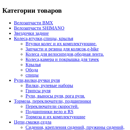
Категории товаров
Велозапчасти BMX
Велозапчасти SHIMANO
Звездочки задние
Колеса,втулки,спицы, крылья
Втулки колес и их комплектующие.
Запчасти и резина для колясок,e-bike
Колеса для велосипедов,ободная лента.
Колеса,камера и покрышка для тачек
Крылья
Обода
спицы
Рули,вилки,ручки руля
Вилки, рулевые наборы
Грипсы руля
Рули, выносы руля, рога руля.
Тормоза, переключатели, подшипники
Переключатели скоростей.
Подшипники вело и RS
Тормоза и их комплектующие
Цепи,смазки,седла
Сидения, крепления сидений, пружины сидений,