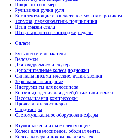
Покрышка и камера
Рули,вилки,ручки руля
Комплектующие и запчасти к самокатам, роликам
Тормоза, переключатели, подшипники
Цепи,смазки,седла
Шатуны,каретки, картриджи,педали
Оплата
Бутылочки и держатели
Велозамки
Для квадро/мото и скутера
Дополнительные колеса,подножки
Сигналы пневматические, дудки, звонки
Зеркала велосипедные
Инструменты для велосипеда
Корзины,сидения для детей,багажники,стяжки
Насосы,шланги,компрессоры
Прочее для велосипедов
Спидометры
Светомузыкальное оборудование,фары
Втулки колес и их комплектующие.
Колеса для велосипедов, ободная лента.
Колеса,камера и покрышка для тачек