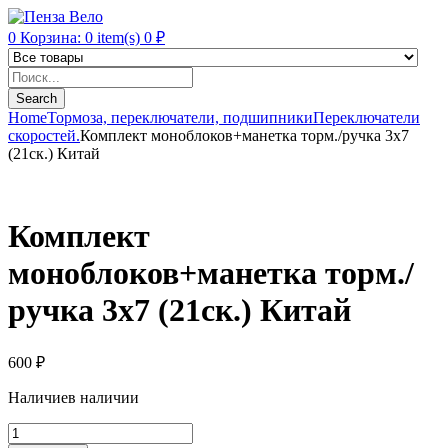
0
Корзина:
0
item(s)
0
₽
Products
search
Search
Home
Тормоза, переключатели, подшипники
Переключатели
скоростей.
Комплект моноблоков+манетка торм./ручка 3х7
(21ск.) Китай
Комплект
моноблоков+манетка торм./
ручка 3х7 (21ск.) Китай
600
₽
Наличие
в наличии
Комплект