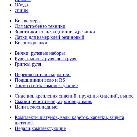
Обода
спицы
Велокамеры
Для мото/бензо техники
Золотники,колпачки,ниппеля,резинки
Латки для камер,клей резиновый
Велопокрышки
Вилки, рулевые наборы
Рули, выносы руля, рога руля.
Грипсы руля
Переключатели скоростей.
Подшипники вело и RS
Тормоза и их комплектующие
Сидения, крепления сидений, пружины сидений, вынос
Смазки,очистители, аэрозоли,химия.
Цепи велосипедные.
Комплекты шатунов, валы кареток, каретки, защита
шатунов.
Педали,комплектующие