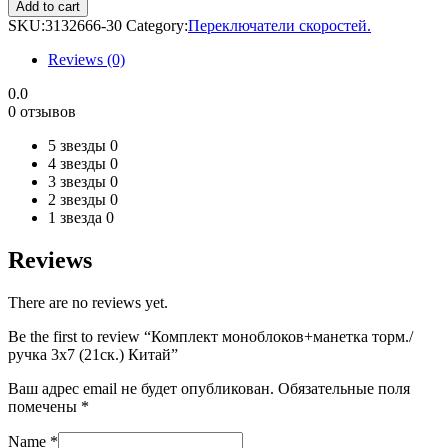
моноблоков+манетка
Add to cart
торм./
SKU:
3132666-30
Category:
Переключатели скоростей.
ручка
3х7
Reviews (0)
(21ск.)
Китай
0.0
quantity
0 отзывов
5 звезды
0
4 звезды
0
3 звезды
0
2 звезды
0
1 звезда
0
Reviews
There are no reviews yet.
Be the first to review “Комплект моноблоков+манетка торм./
ручка 3х7 (21ск.) Китай”
Ваш адрес email не будет опубликован.
Обязательные поля
помечены
*
Name
*