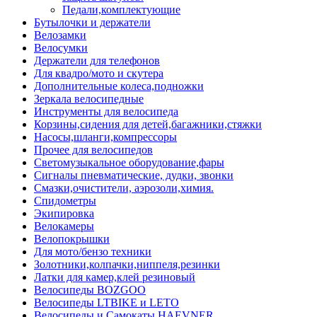
Педали,комплектующие
Бутылочки и держатели
Велозамки
Велосумки
Держатели для телефонов
Для квадро/мото и скутера
Дополнительные колеса,подножки
Зеркала велосипедные
Инструменты для велосипеда
Корзины,сидения для детей,багажники,стяжки
Насосы,шланги,компрессоры
Прочее для велосипедов
Светомузыкальное оборудование,фары
Сигналы пневматические, дудки, звонки
Смазки,очистители, аэрозоли,химия.
Спидометры
Экипировка
Велокамеры
Велопокрышки
Для мото/бензо техники
Золотники,колпачки,ниппеля,резинки
Латки для камер,клей резиновый
Велосипеды BOZGOO
Велосипеды LTBIKE и LETO
Велосипеды и Самокаты HAEVNER