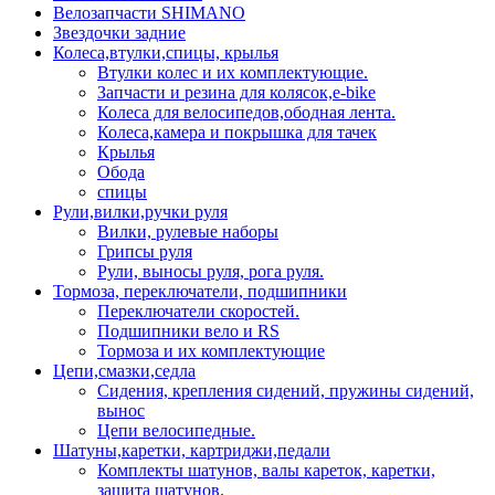
Велозапчасти SHIMANO
Звездочки задние
Колеса,втулки,спицы, крылья
Втулки колес и их комплектующие.
Запчасти и резина для колясок,e-bike
Колеса для велосипедов,ободная лента.
Колеса,камера и покрышка для тачек
Крылья
Обода
спицы
Рули,вилки,ручки руля
Вилки, рулевые наборы
Грипсы руля
Рули, выносы руля, рога руля.
Тормоза, переключатели, подшипники
Переключатели скоростей.
Подшипники вело и RS
Тормоза и их комплектующие
Цепи,смазки,седла
Сидения, крепления сидений, пружины сидений,
вынос
Цепи велосипедные.
Шатуны,каретки, картриджи,педали
Комплекты шатунов, валы кареток, каретки,
защита шатунов.