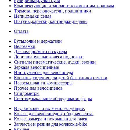
Рули,вилки,ручки руля
Комплектующие и запчасти к самокатам, роликам
Тормоза, переключатели, подшипники
Цепи,смазки,седла
Шатуны,каретки, картриджи,педали
Оплата
Бутылочки и держатели
Велозамки
Для квадро/мото и скутера
Дополнительные колеса,подножки
Сигналы пневматические, дудки, звонки
Зеркала велосипедные
Инструменты для велосипеда
Корзины,сидения для детей,багажники,стяжки
Насосы,шланги,компрессоры
Прочее для велосипедов
Спидометры
Светомузыкальное оборудование,фары
Втулки колес и их комплектующие.
Колеса для велосипедов, ободная лента.
Колеса,камера и покрышка для тачек
Запчасти и резина для колясок,e-bike
Крылья