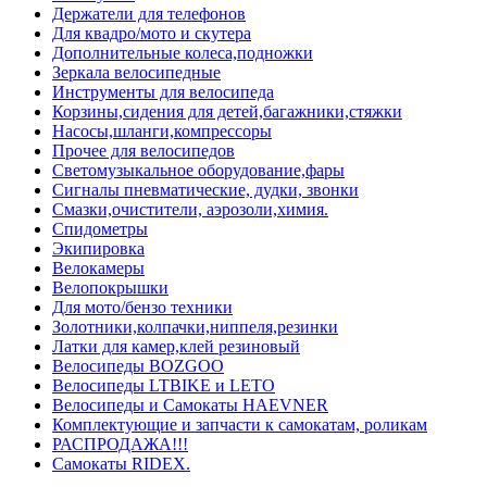
Держатели для телефонов
Для квадро/мото и скутера
Дополнительные колеса,подножки
Зеркала велосипедные
Инструменты для велосипеда
Корзины,сидения для детей,багажники,стяжки
Насосы,шланги,компрессоры
Прочее для велосипедов
Светомузыкальное оборудование,фары
Сигналы пневматические, дудки, звонки
Смазки,очистители, аэрозоли,химия.
Спидометры
Экипировка
Велокамеры
Велопокрышки
Для мото/бензо техники
Золотники,колпачки,ниппеля,резинки
Латки для камер,клей резиновый
Велосипеды BOZGOO
Велосипеды LTBIKE и LETO
Велосипеды и Самокаты HAEVNER
Комплектующие и запчасти к самокатам, роликам
РАСПРОДАЖА!!!
Самокаты RIDEX.