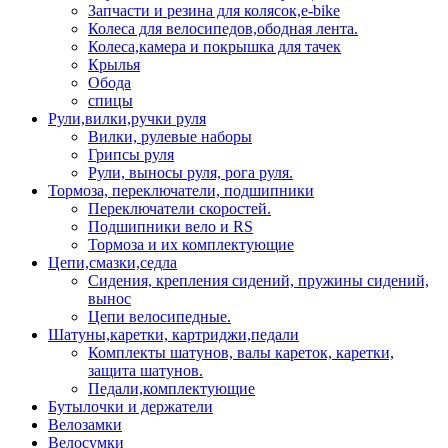
Запчасти и резина для колясок,e-bike
Колеса для велосипедов,ободная лента.
Колеса,камера и покрышка для тачек
Крылья
Обода
спицы
Рули,вилки,ручки руля
Вилки, рулевые наборы
Грипсы руля
Рули, выносы руля, рога руля.
Тормоза, переключатели, подшипники
Переключатели скоростей.
Подшипники вело и RS
Тормоза и их комплектующие
Цепи,смазки,седла
Сидения, крепления сидений, пружины сидений,
вынос
Цепи велосипедные.
Шатуны,каретки, картриджи,педали
Комплекты шатунов, валы кареток, каретки,
защита шатунов.
Педали,комплектующие
Бутылочки и держатели
Велозамки
Велосумки