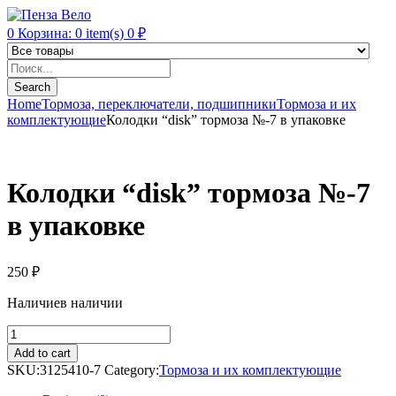
0
Корзина:
0
item(s)
0
₽
Products
search
Search
Home
Тормоза, переключатели, подшипники
Тормоза и их
комплектующие
Колодки “disk” тормоза №-7 в упаковке
Колодки “disk” тормоза №-7
в упаковке
250
₽
Наличие
в наличии
Колодки
"disk"
Add to cart
тормоза
SKU:
3125410-7
Category:
Тормоза и их комплектующие
№-7
в