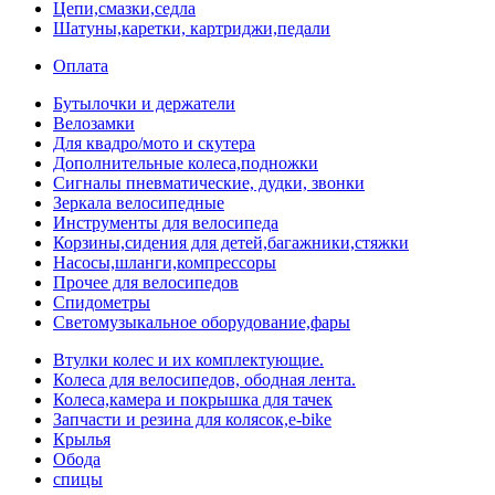
Цепи,смазки,седла
Шатуны,каретки, картриджи,педали
Оплата
Бутылочки и держатели
Велозамки
Для квадро/мото и скутера
Дополнительные колеса,подножки
Сигналы пневматические, дудки, звонки
Зеркала велосипедные
Инструменты для велосипеда
Корзины,сидения для детей,багажники,стяжки
Насосы,шланги,компрессоры
Прочее для велосипедов
Спидометры
Светомузыкальное оборудование,фары
Втулки колес и их комплектующие.
Колеса для велосипедов, ободная лента.
Колеса,камера и покрышка для тачек
Запчасти и резина для колясок,e-bike
Крылья
Обода
спицы