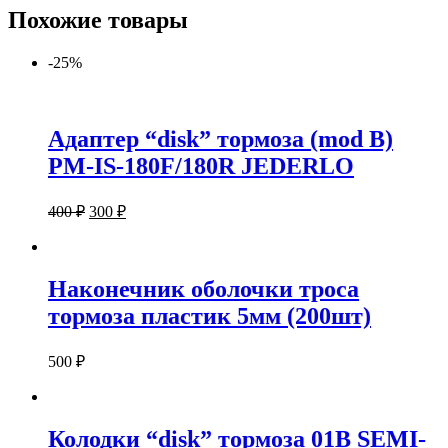
Похожие товары
-25%
Адаптер “disk” тормоза (mod B)
PM-IS-180F/180R JEDERLO
400
₽
300
₽
Наконечник оболочки троса
тормоза пластик 5мм (200шт)
500
₽
Колодки “disk” тормоза 01B SEMI-