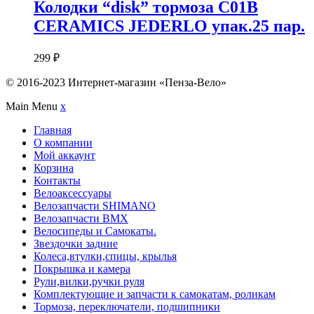
Колодки “disk” тормоза C01B
CERAMICS JEDERLO упак.25 пар.
299
₽
© 2016-2023 Интернет-магазин «Пенза-Вело»
Main Menu
x
Главная
О компании
Мой аккаунт
Корзина
Контакты
Велоаксессуары
Велозапчасти SHIMANO
Велозапчасти BMX
Велосипеды и Самокаты.
Звездочки задние
Колеса,втулки,спицы, крылья
Покрышка и камера
Рули,вилки,ручки руля
Комплектующие и запчасти к самокатам, роликам
Тормоза, переключатели, подшипники