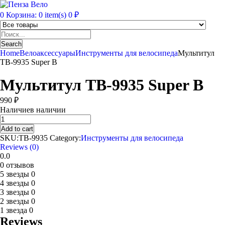
0
Корзина:
0
item(s)
0
₽
Products
search
Search
Home
Велоаксессуары
Инструменты для велосипеда
Мультитул
TB-9935 Super B
Мультитул TB-9935 Super B
990
₽
Наличие
в наличии
Мультитул
TB-
Add to cart
9935
SKU:
TB-9935
Category:
Инструменты для велосипеда
Super
Reviews (0)
B
0.0
quantity
0 отзывов
5 звезды
0
4 звезды
0
3 звезды
0
2 звезды
0
1 звезда
0
Reviews