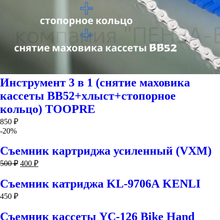
Инструмент 3 в 1 (снятие маховика
кассеты BB52+хлыст+стопорное
кольцо) TOOPRE
850
₽
-20%
Съемник картриджа усиленный (VXM)
500
₽
400
₽
Съемник катриджа KL-9706А KENLI
450
₽
Съемник кассеты YC-126 Bike Hand