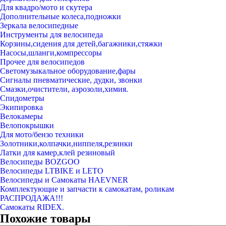
Для квадро/мото и скутера
Дополнительные колеса,подножки
Зеркала велосипедные
Инструменты для велосипеда
Корзины,сидения для детей,багажники,стяжки
Насосы,шланги,компрессоры
Прочее для велосипедов
Светомузыкальное оборудование,фары
Сигналы пневматические, дудки, звонки
Смазки,очистители, аэрозоли,химия.
Спидометры
Экипировка
Велокамеры
Велопокрышки
Для мото/бензо техники
Золотники,колпачки,ниппеля,резинки
Латки для камер,клей резиновый
Велосипеды BOZGOO
Велосипеды LTBIKE и LETO
Велосипеды и Самокаты HAEVNER
Комплектующие и запчасти к самокатам, роликам
РАСПРОДАЖА!!!
Самокаты RIDEX.
Похожие товары