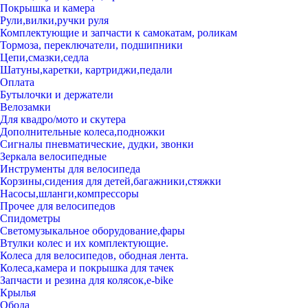
Покрышка и камера
Рули,вилки,ручки руля
Комплектующие и запчасти к самокатам, роликам
Тормоза, переключатели, подшипники
Цепи,смазки,седла
Шатуны,каретки, картриджи,педали
Оплата
Бутылочки и держатели
Велозамки
Для квадро/мото и скутера
Дополнительные колеса,подножки
Сигналы пневматические, дудки, звонки
Зеркала велосипедные
Инструменты для велосипеда
Корзины,сидения для детей,багажники,стяжки
Насосы,шланги,компрессоры
Прочее для велосипедов
Спидометры
Светомузыкальное оборудование,фары
Втулки колес и их комплектующие.
Колеса для велосипедов, ободная лента.
Колеса,камера и покрышка для тачек
Запчасти и резина для колясок,e-bike
Крылья
Обода