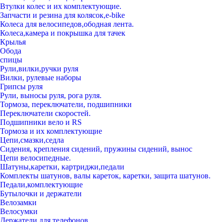
Втулки колес и их комплектующие.
Запчасти и резина для колясок,e-bike
Колеса для велосипедов,ободная лента.
Колеса,камера и покрышка для тачек
Крылья
Обода
спицы
Рули,вилки,ручки руля
Вилки, рулевые наборы
Грипсы руля
Рули, выносы руля, рога руля.
Тормоза, переключатели, подшипники
Переключатели скоростей.
Подшипники вело и RS
Тормоза и их комплектующие
Цепи,смазки,седла
Сидения, крепления сидений, пружины сидений, вынос
Цепи велосипедные.
Шатуны,каретки, картриджи,педали
Комплекты шатунов, валы кареток, каретки, защита шатунов.
Педали,комплектующие
Бутылочки и держатели
Велозамки
Велосумки
Держатели для телефонов