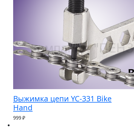
Выжимка цепи YC-331 Bike
Hand
999
₽