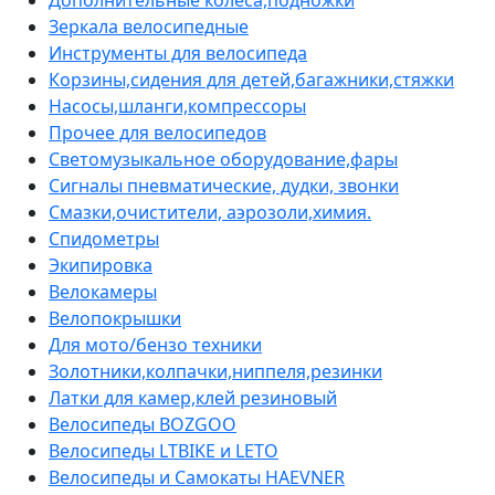
Зеркала велосипедные
Инструменты для велосипеда
Корзины,сидения для детей,багажники,стяжки
Насосы,шланги,компрессоры
Прочее для велосипедов
Светомузыкальное оборудование,фары
Сигналы пневматические, дудки, звонки
Смазки,очистители, аэрозоли,химия.
Спидометры
Экипировка
Велокамеры
Велопокрышки
Для мото/бензо техники
Золотники,колпачки,ниппеля,резинки
Латки для камер,клей резиновый
Велосипеды BOZGOO
Велосипеды LTBIKE и LETO
Велосипеды и Самокаты HAEVNER