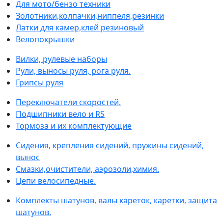
Для мото/бензо техники
Золотники,колпачки,ниппеля,резинки
Латки для камер,клей резиновый
Велопокрышки
Вилки, рулевые наборы
Рули, выносы руля, рога руля.
Грипсы руля
Переключатели скоростей.
Подшипники вело и RS
Тормоза и их комплектующие
Сидения, крепления сидений, пружины сидений,
вынос
Смазки,очистители, аэрозоли,химия.
Цепи велосипедные.
Комплекты шатунов, валы кареток, каретки, защита
шатунов.