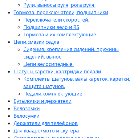
Рули, выносы руля, рога руля.
Тормоза, переключатели, подшипники
Переключатели скоростей.
Подшипники вело и RS
Тормоза и их комплектующие
Цепи,смазки,седла
Сидения, крепления сидений, пружины
сидений, вынос
Цепи велосипедные.
Шатуны,каретки, картриджи,педали
Комплекты шатунов, валы кареток, каретки,
защита шатунов.
Педали,комплектующие
Бутылочки и держатели
Велозамки
Велосумки
Держатели для телефонов
Для квадро/мото и скутера
Дополнительные колеса,подножки