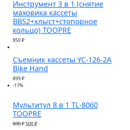
Инструмент 3 в 1 (снятие
маховика кассеты
BB52+хлыст+стопорное
кольцо) TOOPRE
850
₽
Съемник кассеты YC-126-2A
Bike Hand
899
₽
-17%
Мультитул 8 в 1 TL-8060
TOOPRE
600
₽
500
₽