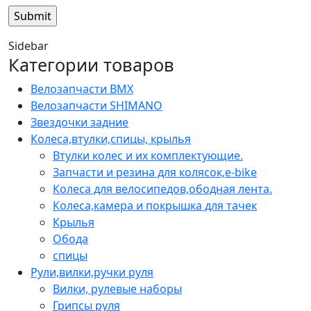
Sidebar
Категории товаров
Велозапчасти BMX
Велозапчасти SHIMANO
Звездочки задние
Колеса,втулки,спицы, крылья
Втулки колес и их комплектующие.
Запчасти и резина для колясок,e-bike
Колеса для велосипедов,ободная лента.
Колеса,камера и покрышка для тачек
Крылья
Обода
спицы
Рули,вилки,ручки руля
Вилки, рулевые наборы
Грипсы руля