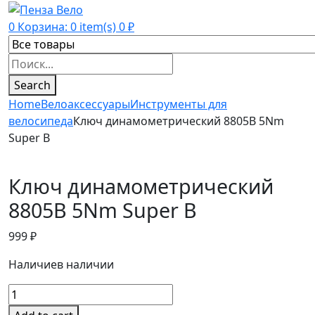
0
Корзина:
0
item(s)
0
₽
Products
search
Search
Home
Велоаксессуары
Инструменты для
велосипеда
Ключ динамометрический 8805B 5Nm
Super B
Ключ динамометрический
8805B 5Nm Super B
999
₽
Наличие
в наличии
Ключ
динамометрический