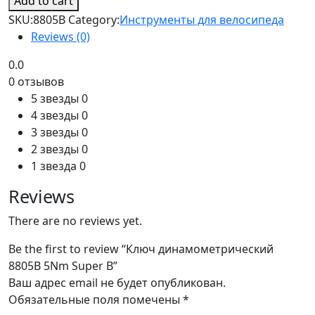
Add to cart
8805B
SKU:
8805B
Category:
Инструменты для велосипеда
5Nm
Reviews (0)
Super
B
0.0
quantity
0 отзывов
5 звезды
0
4 звезды
0
3 звезды
0
2 звезды
0
1 звезда
0
Reviews
There are no reviews yet.
Be the first to review “Ключ динамометрический
8805B 5Nm Super B”
Ваш адрес email не будет опубликован.
Обязательные поля помечены
*