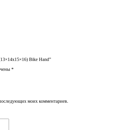
 (13×14х15×16) Bike Hand”
ечены
*
ля последующих моих комментариев.