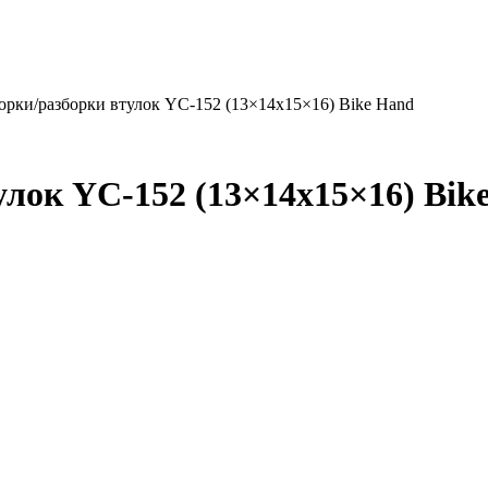
орки/разборки втулок YC-152 (13×14х15×16) Bike Hand
улок YC-152 (13×14х15×16) Bik