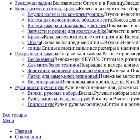
Звездочки задние
Велозапчасти Оптом и в Розницу.Звездо
Колеса,втулки,спицы, крылья
Колеса для велосипеда сбор
Втулки колес и их комплектующие.
Втулки велосипе
Колеса для велосипедов, ободная лента.
Колеса для 
Колеса,камера и покрышка для тачек
Покрышка и кам
Запчасти и резина для колясок,e-bike
Запчасти к дет
Крылья
Крылья велосипедные опт и розница.Велоза
Обода
Обода велосипедные.Спицы.Втулки.Велозапч
спицы
Спицы велосипедные все размеры в наличии.
Покрышка и камера
Покрышка и камера.Разные производи
Велокамеры
Велокамеры SEYON. Оптом и в розниц
Для мото/бензо техники
Покрышка и камера для мото
Золотники,колпачки,ниппеля,резинки
Камера и Пок
Латки для камер,клей резиновый
Надежные велосип
Велопокрышки
Велопокрышки производства Китай 
Рули,вилки,ручки руля
Рули велосипедные для дорожных 
Вилки, рулевые наборы
Вилки.Рулевые наборы вело
Рули, выносы руля, рога руля.
Рога руля.Выноса руле
Грипсы руля
Ручки руля велосипеда.Оптом и в розн
Все товары
Menu
Главная
О компании