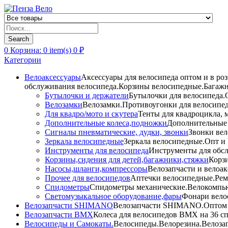
Products
search
Search
0
Корзина:
0
item(s)
0
₽
Категории
Велоаксессуары
Аксессуары для велосипеда оптом и в ро
обслуживания велосипеда.Корзины велосипедные.Багажн
Бутылочки и держатели
Бутылочки для велосипеда.О
Велозамки
Велозамки.Противоугонки для велосипед
Для квадро/мото и скутера
Тенты для квадроцикла, 
Дополнительные колеса,подножки
Дополнительные 
Сигналы пневматические, дудки, звонки
Звонки вел
Зеркала велосипедные
Зеркала велосипедные.Опт и 
Инструменты для велосипеда
Инструменты для обсл
Корзины,сидения для детей,багажники,стяжки
Корзи
Насосы,шланги,компрессоры
Велозапчасти и велоак
Прочее для велосипедов
Аптечки велосипедные.Рем
Спидометры
Спидометры механические.Велокомпью
Светомузыкальное оборудование,фары
Фонари вело
Велозапчасти SHIMANO
Велозапчасти SHIMANO.Оптом и 
Велозапчасти BMX
Колеса для велосипедов BMX на 36 сп
Велосипеды и Самокаты.
Велосипеды.Велорезина.Велозапч