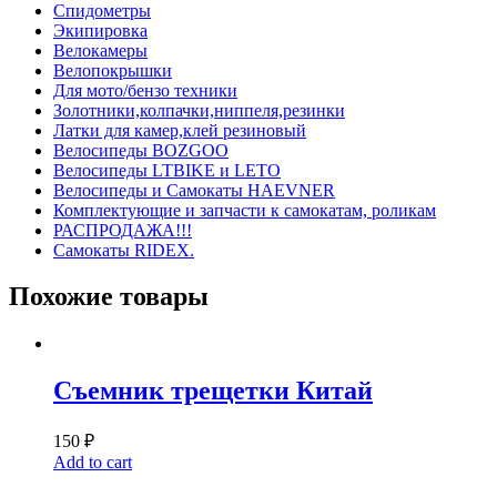
Спидометры
Экипировка
Велокамеры
Велопокрышки
Для мото/бензо техники
Золотники,колпачки,ниппеля,резинки
Латки для камер,клей резиновый
Велосипеды BOZGOO
Велосипеды LTBIKE и LETO
Велосипеды и Самокаты HAEVNER
Комплектующие и запчасти к самокатам, роликам
РАСПРОДАЖА!!!
Самокаты RIDEX.
Похожие товары
Съемник трещетки Китай
150
₽
Add to cart