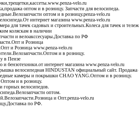
чки,трещетки,кассеты.www.penza-velo.ru
ка,продажа оптом и в розницу. Запчасти для велосипеда.
дные.Велозапчасти оптом и в розницу.penza-velo.ru
велосипеда.От интернет магазина www.penza-velo.ru
ера для тачек садовых и строительных.Колеса для тачек и теле
ским коляскам в наличии
пчасти и велоакссесуары.Доставка по РФ
асти.Опт и Розница
Опт и Розница www.penza-velo.ru
тели.Велозапчасти.Оптом и в розницу.
у в Пензе
 и бензотехники.от интернет магазина www.penza-velo.ru
рышка велосипедная HINDUSTAN официальный сайт. Продажа о
едные камеры и покрышки CHAO YANG.Оптом и в розницу.
Оптом и в розницу.
и горных велосипедов.
сипеда.Велозапчасти оптом.
й.Велозапчасти.Розница и Опт.penza-velo.ru
ицу.Доставка по РФ.