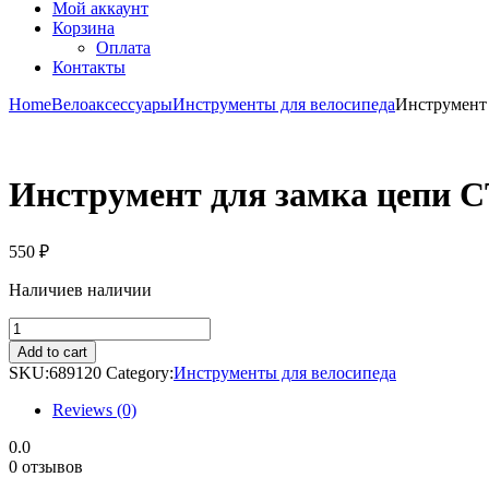
Мой аккаунт
Корзина
Оплата
Контакты
Home
Велоаксессуары
Инструменты для велосипеда
Инструмент
Инструмент для замка цепи 
550
₽
Наличие
в наличии
Инструмент
для
Add to cart
замка
SKU:
689120
Category:
Инструменты для велосипеда
цепи
CT-
Reviews (0)
09
CMR
0.0
quantity
0 отзывов