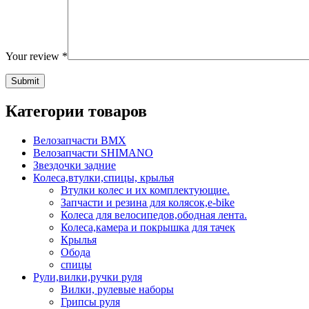
Your review
*
Категории товаров
Велозапчасти BMX
Велозапчасти SHIMANO
Звездочки задние
Колеса,втулки,спицы, крылья
Втулки колес и их комплектующие.
Запчасти и резина для колясок,e-bike
Колеса для велосипедов,ободная лента.
Колеса,камера и покрышка для тачек
Крылья
Обода
спицы
Рули,вилки,ручки руля
Вилки, рулевые наборы
Грипсы руля