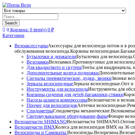
Products
search
Search
0
Корзина:
0
item(s)
0
₽
Категории
Велоаксессуары
Аксессуары для велосипеда оптом и в ро
обслуживания велосипеда.Корзины велосипедные.Багажн
Бутылочки и держатели
Бутылочки для велосипеда.О
Велозамки
Велозамки.Противоугонки для велосипед
Для квадро/мото и скутера
Тенты для квадроцикла, 
Дополнительные колеса,подножки
Дополнительные 
Сигналы пневматические, дудки, звонки
Звонки вел
Зеркала велосипедные
Зеркала велосипедные.Опт и 
Инструменты для велосипеда
Инструменты для обсл
Корзины,сидения для детей,багажники,стяжки
Корзи
Насосы,шланги,компрессоры
Велозапчасти и велоак
Прочее для велосипедов
Аптечки велосипедные.Рем
Спидометры
Спидометры механические.Велокомпью
Светомузыкальное оборудование,фары
Фонари вело
Велозапчасти SHIMANO
Велозапчасти SHIMANO.Оптом и 
Велозапчасти BMX
Колеса для велосипедов BMX на 36 сп
Велосипеды и Самокаты.
Велосипеды.Велорезина.Велозапч