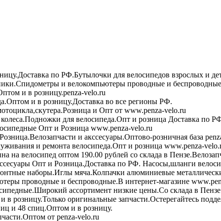
зницу.Доставка по РФ.Бутылочки для велосипедов взрослых и де
ики.Спидометры и велокомпьютеры проводные и беспроводные 
птом и в розницу.penza-velo.ru
а.Оптом и в розницу.Доставка во все регионы РФ.
мотоцикла,скутера.Розница и Опт от www.penza-velo.ru
колеса.Подножки для велосипеда.Опт и розница Доставка по РФ
осипедные Опт и Розница www.penza-velo.ru
Розница.Велозапчасти и акссесуары.Оптово-розничная база penza
уживания и ремонта велосипеда.Опт и розница www.penza-velo.
на на велосипед оптом 190.00 рублей со склада в Пензе.Велозап
ссесуары Опт и Розница.Доставка по РФ. Насосы,шланги велоси
онтные наборы.Иглы мяча.Колпачки алюминиевые металлически
теры проводные и беспроводные.В интернет-магазине www.penz
сипедные.Широкий ассортимент низкие цены.Со склада в Пензе
в розницу.Только оригинальные запчасти.Остерегайтесь подде
иц и 48 спиц.Оптом и в розницу.
асти.Оптом от penza-velo.ru