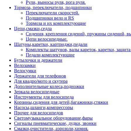
Рули, выносы руля, рога руля.
Тормоза, переключатели, подшипники
Переключатели скоростей.
Подшипники вело и RS
Тормоза и их комплектующие
Цепи,смазки,седла
Сидения, крепления сидений, пружины сидений, в
Цепи велосипедные.
Шатуны,каретки, картриджи,педали
Комплекты шатунов, валы кареток, каретки, защита
Педали,комплектующие
Бутылочки и держатели
Велозамки
Велосумки
Держатели для телефонов
Для квадро/мото и скутера
Дополнительные колеса,подножки
Зеркала велосипедные
Инструменты для велосипеда
Корзины,сидения для детей,багажники,стяжки
Насосы,шланги,компрессоры
Прочее для велосипедов
Светомузыкальное оборудование,фары
Сигналы пневматические, дудки, звонки
Смазки,очистители, аэрозоли,химия.