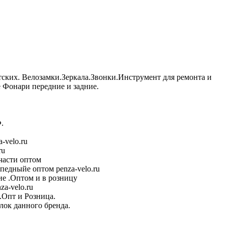
тских. Велозамки.Зеркала.Звонки.Инструмент для ремонта и
Фонари передние и задние.
.
-velo.ru
ru
части оптом
педныйе оптом penza-velo.ru
е .Оптом и в розницу
a-velo.ru
.Опт и Розница.
лок данного бренда.