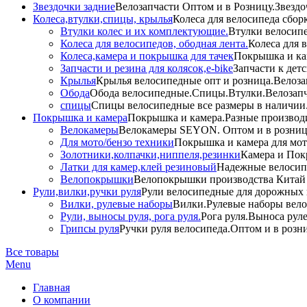
Звездочки задние
Велозапчасти Оптом и в Розницу.Звездо
Колеса,втулки,спицы, крылья
Колеса для велосипеда сбор
Втулки колес и их комплектующие.
Втулки велосипе
Колеса для велосипедов, ободная лента.
Колеса для 
Колеса,камера и покрышка для тачек
Покрышка и кам
Запчасти и резина для колясок,e-bike
Запчасти к дет
Крылья
Крылья велосипедные опт и розница.Велоза
Обода
Обода велосипедные.Спицы.Втулки.Велозапч
спицы
Спицы велосипедные все размеры в наличии.
Покрышка и камера
Покрышка и камера.Разные производи
Велокамеры
Велокамеры SEYON. Оптом и в розниц
Для мото/бензо техники
Покрышка и камера для мото
Золотники,колпачки,ниппеля,резинки
Камера и Пок
Латки для камер,клей резиновый
Надежные велосип
Велопокрышки
Велопокрышки производства Китай 
Рули,вилки,ручки руля
Рули велосипедные для дорожных 
Вилки, рулевые наборы
Вилки.Рулевые наборы вело
Рули, выносы руля, рога руля.
Рога руля.Выноса руле
Грипсы руля
Ручки руля велосипеда.Оптом и в розн
Все товары
Menu
Главная
О компании