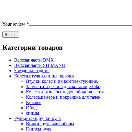
Your review
*
Категории товаров
Велозапчасти BMX
Велозапчасти SHIMANO
Звездочки задние
Колеса,втулки,спицы, крылья
Втулки колес и их комплектующие.
Запчасти и резина для колясок,e-bike
Колеса для велосипедов,ободная лента.
Колеса,камера и покрышка для тачек
Крылья
Обода
спицы
Рули,вилки,ручки руля
Вилки, рулевые наборы
Грипсы руля