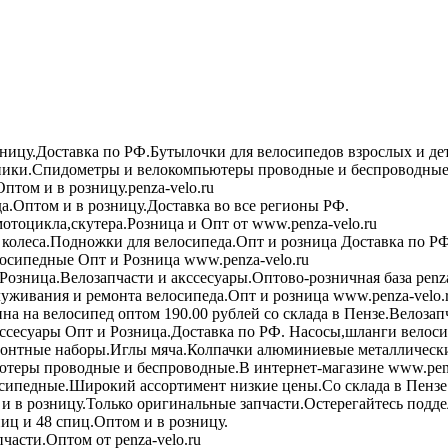
зницу.Доставка по РФ.Бутылочки для велосипедов взрослых и де
ики.Спидометры и велокомпьютеры проводные и беспроводные 
птом и в розницу.penza-velo.ru
а.Оптом и в розницу.Доставка во все регионы РФ.
мотоцикла,скутера.Розница и Опт от www.penza-velo.ru
колеса.Подножки для велосипеда.Опт и розница Доставка по РФ
осипедные Опт и Розница www.penza-velo.ru
Розница.Велозапчасти и акссесуары.Оптово-розничная база penza
уживания и ремонта велосипеда.Опт и розница www.penza-velo.
на на велосипед оптом 190.00 рублей со склада в Пензе.Велозап
ссесуары Опт и Розница.Доставка по РФ. Насосы,шланги велоси
онтные наборы.Иглы мяча.Колпачки алюминиевые металлически
теры проводные и беспроводные.В интернет-магазине www.penz
сипедные.Широкий ассортимент низкие цены.Со склада в Пензе
в розницу.Только оригинальные запчасти.Остерегайтесь подде
иц и 48 спиц.Оптом и в розницу.
асти.Оптом от penza-velo.ru