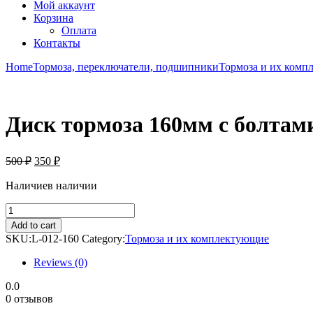
Мой аккаунт
Корзина
Оплата
Контакты
Home
Тормоза, переключатели, подшипники
Тормоза и их комп
Диск тормоза 160мм с болта
500
₽
350
₽
Наличие
в наличии
Диск
тормоза
Add to cart
160мм
SKU:
L-012-160
Category:
Тормоза и их комплектующие
с
болтами
Reviews (0)
1CR13
JEDERLO
0.0
quantity
0 отзывов