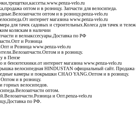
чки,трещетки,кассеты.www.penza-velo.ru
ка,продажа оптом и в розницу. Запчасти для велосипеда.
дные.Велозапчасти оптом и в розницу.penza-velo.ru
велосипеда.От интернет магазина www.penza-velo.ru
ера для тачек садовых и строительных.Колеса для тачек и теле
ским коляскам в наличии
пчасти и велоакссесуары.Доставка по РФ
асти.Опт и Розница
Опт и Розница www.penza-velo.ru
тели.Велозапчасти.Оптом и в розницу.
у в Пензе
 и бензотехники.от интернет магазина www.penza-velo.ru
рышка велосипедная HINDUSTAN официальный сайт. Продажа о
едные камеры и покрышки CHAO YANG.Оптом и в розницу.
Оптом и в розницу.
и горных велосипедов.
сипеда.Велозапчасти оптом.
й.Велозапчасти.Розница и Опт.penza-velo.ru
ицу.Доставка по РФ.