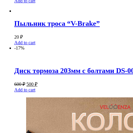
Add to cart
Пыльник троса “V-Brake”
20
₽
Add to cart
-17%
Диск тормоза 203мм с болтами DS-
600
₽
500
₽
Add to cart