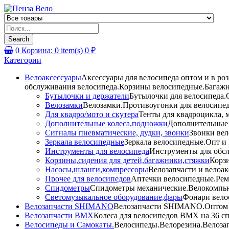
Products
search
Search
0
Корзина:
0
item(s)
0
₽
Категории
Велоаксессуары
Аксессуары для велосипеда оптом и в ро
обслуживания велосипеда.Корзины велосипедные.Багажн
Бутылочки и держатели
Бутылочки для велосипеда.О
Велозамки
Велозамки.Противоугонки для велосипед
Для квадро/мото и скутера
Тенты для квадроцикла, 
Дополнительные колеса,подножки
Дополнительные 
Сигналы пневматические, дудки, звонки
Звонки вел
Зеркала велосипедные
Зеркала велосипедные.Опт и 
Инструменты для велосипеда
Инструменты для обсл
Корзины,сидения для детей,багажники,стяжки
Корзи
Насосы,шланги,компрессоры
Велозапчасти и велоак
Прочее для велосипедов
Аптечки велосипедные.Рем
Спидометры
Спидометры механические.Велокомпью
Светомузыкальное оборудование,фары
Фонари вело
Велозапчасти SHIMANO
Велозапчасти SHIMANO.Оптом и 
Велозапчасти BMX
Колеса для велосипедов BMX на 36 сп
Велосипеды и Самокаты.
Велосипеды.Велорезина.Велозапч