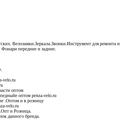
тских. Велозамки.Зеркала.Звонки.Инструмент для ремонта и
Фонари передние и задние.
.
-velo.ru
ru
части оптом
педныйе оптом penza-velo.ru
е .Оптом и в розницу
a-velo.ru
.Опт и Розница.
лок данного бренда.