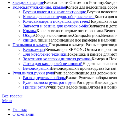
Звездочки задние
Велозапчасти Оптом и в Розницу.Звездо
Колеса,втулки,спицы, крылья
Колеса для велосипеда сбор
Втулки колес и их комплектующие.
Втулки велосипе
Колеса для велосипедов, ободная лента.
Колеса для 
Колеса,камера и покрышка для тачек
Покрышка и кам
Запчасти и резина для колясок,e-bike
Запчасти к дет
Крылья
Крылья велосипедные опт и розница.Велоза
Обода
Обода велосипедные.Спицы.Втулки.Велозапч
спицы
Спицы велосипедные все размеры в наличии.
Покрышка и камера
Покрышка и камера.Разные производи
Велокамеры
Велокамеры SEYON. Оптом и в розниц
Для мото/бензо техники
Покрышка и камера для мото
Золотники,колпачки,ниппеля,резинки
Камера и Пок
Латки для камер,клей резиновый
Надежные велосип
Велопокрышки
Велопокрышки производства Китай 
Рули,вилки,ручки руля
Рули велосипедные для дорожных 
Вилки, рулевые наборы
Вилки.Рулевые наборы вело
Рули, выносы руля, рога руля.
Рога руля.Выноса руле
Грипсы руля
Ручки руля велосипеда.Оптом и в розн
Все товары
Menu
Главная
О компании