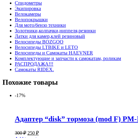
Спидометры
Экипировка
Велокамеры
Велопокрышки
Для мото/бензо техники
Золотники,колпачки,ниппеля,резинки
Латки для камер,клей резиновый
Велосипеды BOZGOO
Велосипеды LTBIKE и LETO
Велосипеды и Самокаты HAEVNER
Комплектующие и запчасти к самокатам, роликам
РАСПРОДАЖА!!!
Самокаты RIDEX.
Похожие товары
-17%
Адаптер “disk” тормоза (mod F) P
300
₽
250
₽