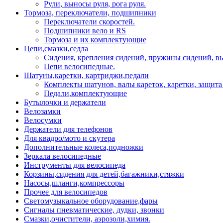
Рули, выносы руля, рога руля.
Тормоза, переключатели, подшипники
Переключатели скоростей.
Подшипники вело и RS
Тормоза и их комплектующие
Цепи,смазки,седла
Сидения, крепления сидений, пружины сидений, в
Цепи велосипедные.
Шатуны,каретки, картриджи,педали
Комплекты шатунов, валы кареток, каретки, защита
Педали,комплектующие
Бутылочки и держатели
Велозамки
Велосумки
Держатели для телефонов
Для квадро/мото и скутера
Дополнительные колеса,подножки
Зеркала велосипедные
Инструменты для велосипеда
Корзины,сидения для детей,багажники,стяжки
Насосы,шланги,компрессоры
Прочее для велосипедов
Светомузыкальное оборудование,фары
Сигналы пневматические, дудки, звонки
Смазки,очистители, аэрозоли,химия.