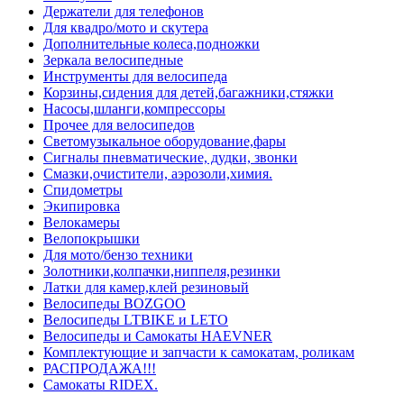
Держатели для телефонов
Для квадро/мото и скутера
Дополнительные колеса,подножки
Зеркала велосипедные
Инструменты для велосипеда
Корзины,сидения для детей,багажники,стяжки
Насосы,шланги,компрессоры
Прочее для велосипедов
Светомузыкальное оборудование,фары
Сигналы пневматические, дудки, звонки
Смазки,очистители, аэрозоли,химия.
Спидометры
Экипировка
Велокамеры
Велопокрышки
Для мото/бензо техники
Золотники,колпачки,ниппеля,резинки
Латки для камер,клей резиновый
Велосипеды BOZGOO
Велосипеды LTBIKE и LETO
Велосипеды и Самокаты HAEVNER
Комплектующие и запчасти к самокатам, роликам
РАСПРОДАЖА!!!
Самокаты RIDEX.