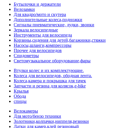
Бутылочки и держатели
Велозамки
Для квадро/мото и скутера
Дополнительные колеса,подножки
Сигналы пневматические, дудки, звонки
Зеркала велосипедные
Инструменты для велосипеда
Корзины,сидения для детей,багажники,стяжки
Насосы,шланги,компрессоры
Прочее для велосипедов
Спидометры
Светомузыкальное оборудование,фары
Втулки колес и их комплектующие.
Колеса для велосипедов, ободная лента.
Колеса,камера и покрышка для тачек
Запчасти и резина для колясок,e-bike
Крылья
Обода
спицы
Велокамеры
Для мото/бензо техники
Золотники,колпачки,ниппеля,резинки
Латки для камер,клей резиновый