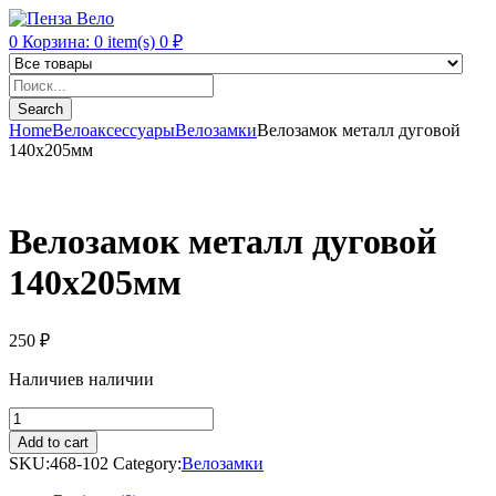
0
Корзина:
0
item(s)
0
₽
Products
search
Search
Home
Велоаксессуары
Велозамки
Велозамок металл дуговой
140х205мм
Велозамок металл дуговой
140х205мм
250
₽
Наличие
в наличии
Велозамок
металл
Add to cart
дуговой
SKU:
468-102
Category:
Велозамки
140х205мм
quantity