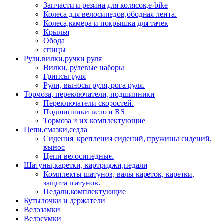
Запчасти и резина для колясок,e-bike
Колеса для велосипедов,ободная лента.
Колеса,камера и покрышка для тачек
Крылья
Обода
спицы
Рули,вилки,ручки руля
Вилки, рулевые наборы
Грипсы руля
Рули, выносы руля, рога руля.
Тормоза, переключатели, подшипники
Переключатели скоростей.
Подшипники вело и RS
Тормоза и их комплектующие
Цепи,смазки,седла
Сидения, крепления сидений, пружины сидений,
вынос
Цепи велосипедные.
Шатуны,каретки, картриджи,педали
Комплекты шатунов, валы кареток, каретки,
защита шатунов.
Педали,комплектующие
Бутылочки и держатели
Велозамки
Велосумки