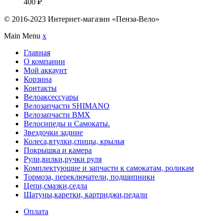
400
₽
© 2016-2023 Интернет-магазин «Пенза-Вело»
Main Menu
x
Главная
О компании
Мой аккаунт
Корзина
Контакты
Велоаксессуары
Велозапчасти SHIMANO
Велозапчасти BMX
Велосипеды и Самокаты.
Звездочки задние
Колеса,втулки,спицы, крылья
Покрышка и камера
Рули,вилки,ручки руля
Комплектующие и запчасти к самокатам, роликам
Тормоза, переключатели, подшипники
Цепи,смазки,седла
Шатуны,каретки, картриджи,педали
Оплата